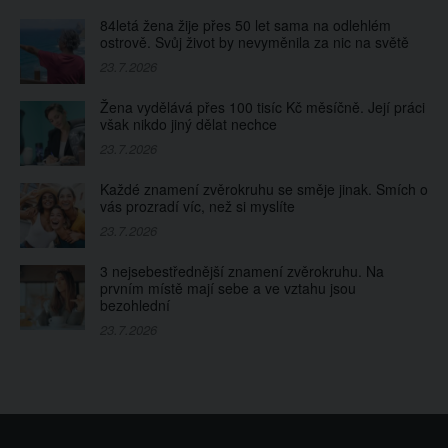
84letá žena žije přes 50 let sama na odlehlém
ostrově. Svůj život by nevyměnila za nic na světě
23.7.2026
Žena vydělává přes 100 tisíc Kč měsíčně. Její práci
však nikdo jiný dělat nechce
23.7.2026
Každé znamení zvěrokruhu se směje jinak. Smích o
vás prozradí víc, než si myslíte
23.7.2026
3 nejsebestřednější znamení zvěrokruhu. Na
prvním místě mají sebe a ve vztahu jsou
bezohlední
23.7.2026