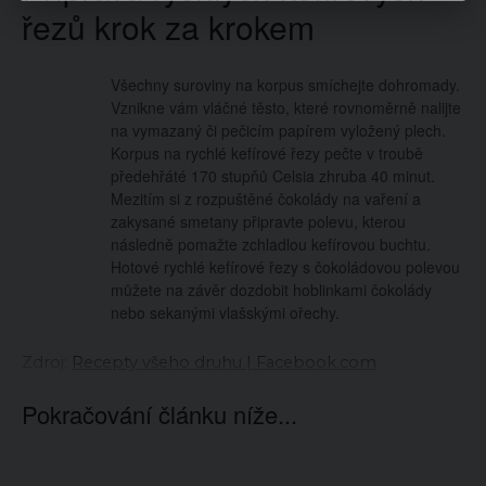
řezů krok za krokem
Všechny suroviny na korpus smíchejte dohromady.
Vznikne vám vláčné těsto, které rovnoměrně nalijte
na vymazaný či pečicím papírem vyložený plech.
Korpus na rychlé kefírové řezy pečte v troubě
předehřáté 170 stupňů Celsia zhruba 40 minut.
Mezitím si z rozpuštěné čokolády na vaření a
zakysané smetany připravte polevu, kterou
následně pomažte zchladlou kefírovou buchtu.
Hotové rychlé kefírové řezy s čokoládovou polevou
můžete na závěr dozdobit hoblinkami čokolády
nebo sekanými vlašskými ořechy.
Zdroj:
Recepty všeho druhu | Facebook.com
Pokračování článku níže...