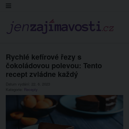
Skip
Kontakt
Prohláš
Redakc
to
cookies
content
Rychlé kefírové řezy s
čokoládovou polevou: Tento
recept zvládne každý
Datum vydání: 22. 6. 2023
Kategorie:
Recepty