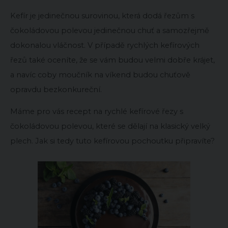
Kefír je jedinečnou surovinou, která dodá řezům s
čokoládovou polevou jedinečnou chuť a samozřejmě
dokonalou vláčnost. V případě rychlých kefírových
řezů také oceníte, že se vám budou velmi dobře krájet,
a navíc coby moučník na víkend budou chuťově
opravdu bezkonkureční.
Máme pro vás recept na rychlé kefírové řezy s
čokoládovou polevou, které se dělají na klasický velký
plech. Jak si tedy tuto kefírovou pochoutku připravíte?