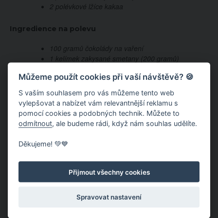
2 polévkové lžíce kakaa
Ingredience na polevu
100 gramů čokolády na vaření
1 kelímek zakysané smetany (200 gramů)
Můžeme použít cookies při vaší návštěvě? 🍪
S vaším souhlasem pro vás můžeme tento web
vylepšovat a nabízet vám relevantnější reklamu s
pomocí cookies a podobných technik. Můžete to
odmítnout
, ale budeme rádi, když nám souhlas udělíte.
Děkujeme! 💚💙
Přijmout všechny cookies
Zdroj fotky: Shutterstock
Spravovat nastavení
Příprava rychlých kefírových