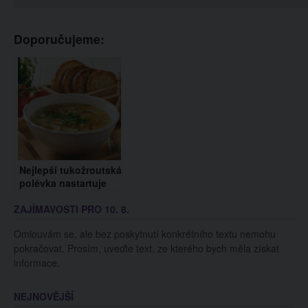
Doporučujeme:
Nejlepší tukožroutská
polévka nastartuje
hubnutí i detoxikaci
ZAJÍMAVOSTI PRO 10. 8.
organismu. Recept na
ni je jednoduchý
Omlouvám se, ale bez poskytnutí konkrétního textu nemohu
pokračovat. Prosím, uveďte text, ze kterého bych měla získat
informace.
NEJNOVĚJŠÍ