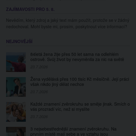
haterů teď vypadá na
miminko. S Karlosem
ZAJÍMAVOSTI PRO 5. 8.
40. A co si myslíte
mají do třetice syna
vy?
Arnieho
Nevědím, který zdroj a jaký text mám použít, protože se v žádný
nedochoval. Mohl byste mi, prosím, poskytnout více informací?
NEJNOVĚJŠÍ
84letá žena žije přes 50 let sama na odlehlém
ostrově. Svůj život by nevyměnila za nic na světě
23.7.2026
Žena vydělává přes 100 tisíc Kč měsíčně. Její práci
však nikdo jiný dělat nechce
23.7.2026
Každé znamení zvěrokruhu se směje jinak. Smích o
vás prozradí víc, než si myslíte
23.7.2026
3 nejsebestřednější znamení zvěrokruhu. Na
prvním místě mají sebe a ve vztahu jsou