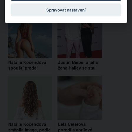
Doporučujeme:
Spravovat nastavení
Natálie Kočendová
Justin Bieber a jeho
spouští prodej
žena Hailey se stali
plavek. “Jenom
rodiči. Jejich dítě má
kopíruješ,” směje se
nádherné jméno
jí Nela Slováková
spjaté s hudbou
Natálie Kočendová
Lela Ceterová
změnila image, podle
porodila aprílové