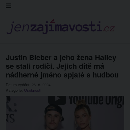
Skip
Kontakt
Prohláš
Redakc
to
cookies
content
Justin Bieber a jeho žena Hailey
se stali rodiči. Jejich dítě má
nádherné jméno spjaté s hudbou
Datum vydání: 26. 8. 2024
Kategorie:
Osobnosti