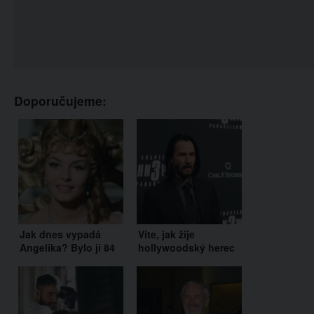
Doporučujeme:
Jak dnes vypadá
Víte, jak žije
Angelika? Bylo jí 84
hollywoodský herec
let a vypadá stále
Keanu Reeves? Tohle
úžasně
byste nečekali