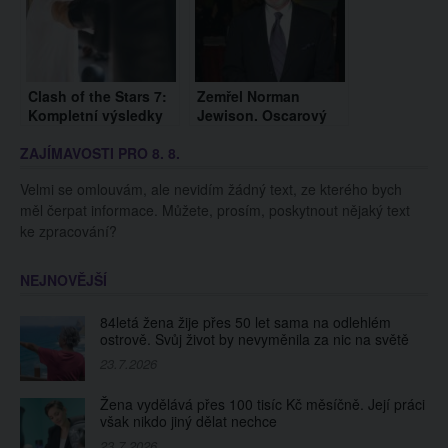
Clash of the Stars 7:
Zemřel Norman
Kompletní výsledky
Jewison. Oscarový
režisér rockové opery
ZAJÍMAVOSTI PRO 8. 8.
Jesus Christ
Superstar
Velmi se omlouvám, ale nevidím žádný text, ze kterého bych
měl čerpat informace. Můžete, prosím, poskytnout nějaký text
ke zpracování?
NEJNOVĚJŠÍ
84letá žena žije přes 50 let sama na odlehlém
ostrově. Svůj život by nevyměnila za nic na světě
23.7.2026
Žena vydělává přes 100 tisíc Kč měsíčně. Její práci
však nikdo jiný dělat nechce
23.7.2026