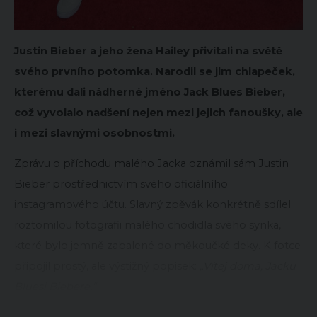
Justin Bieber a jeho žena Hailey přivítali na světě
svého prvního potomka. Narodil se jim chlapeček,
kterému dali nádherné jméno Jack Blues Bieber,
což vyvolalo nadšení nejen mezi jejich fanoušky, ale
i mezi slavnými osobnostmi.
Zprávu o příchodu malého Jacka oznámil sám Justin
Bieber prostřednictvím svého oficiálního
instagramového účtu. Slavný zpěvák konkrétně sdílel
roztomilou fotografii malého chodidla svého synka,
které bylo jemně zabalené do měkoučké deky. K fotce
připojil prostý, ale výstižný popisek:
„Vítej doma, Jacku
Bluesi Biebere.“