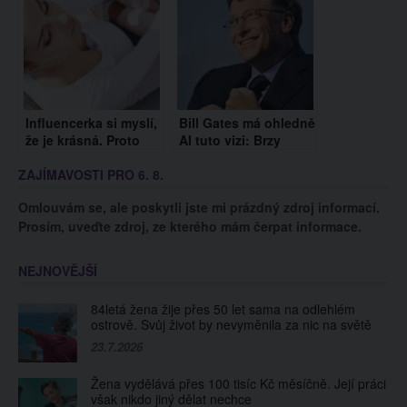
usnout!
Modelka dělá mužům
terapeutku
Influencerka si myslí,
Bill Gates má ohledně
že je krásná. Proto
AI tuto vizi: Brzy
nevodí své dítě do
budeme pracovat
ZAJÍMAVOSTI PRO 6. 8.
školky, aby jí ostatní
pouze 2 dny v týdnu
matky nezáviděly
Omlouvám se, ale poskytli jste mi prázdný zdroj informací.
Prosím, uveďte zdroj, ze kterého mám čerpat informace.
NEJNOVĚJŠÍ
84letá žena žije přes 50 let sama na odlehlém
ostrově. Svůj život by nevyměnila za nic na světě
23.7.2026
Žena vydělává přes 100 tisíc Kč měsíčně. Její práci
však nikdo jiný dělat nechce