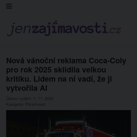
Skip
Kontakt
Prohláš
Redakc
to
cookies
content
Nová vánoční reklama Coca-Coly
pro rok 2025 sklidila velkou
kritiku. Lidem na ní vadí, že ji
vytvořila AI
Datum vydání: 7. 11. 2025
Kategorie:
Pikantnosti