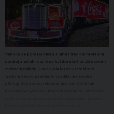
Vánoce se pomalu blíží a s nimi i tradiční reklamní
souboj značek, které se každoročně snaží navodit
sváteční náladu. Coca-Cola letos v rámci své
tradiční vánoční reklamy vsadila na moderní
přístup. Její novou reklamu pro rok 2025 tak
kompletně vytvořila umělá inteligence. Mnozí lidé
však tvrdí, že novému spotu chybí duše i emoce,
které k vánoční kampani této značky
neodmyslitelně patří. Ostatně posuďte sami.