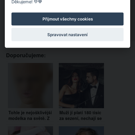
Děkujeme! 💚💙
Přijmout všechny cookies
Spravovat nastavení
Doporučujeme:
Tohle je nejošklivější
Muži jí platí 180 tisíc
modelka na světě. Z
za sezení, nechají se
jejího vzhledu
od ní napomínat a
nebudete moct
říkají jí mami.