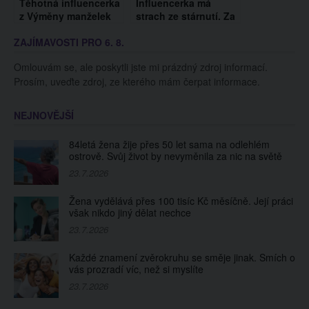
Těhotná influencerka
Influencerka má
z Výměny manželek
strach ze stárnutí. Za
jde na potrat.
svůj vzhled měsíčně
ZAJÍMAVOSTI PRO 6. 8.
Otevřeně reagovala
utratí 1,5 milionu
na kritiku, že prý čeká
korun, používá i krém
Omlouvám se, ale poskytli jste mi prázdný zdroj informací.
dítě s náhradním
z ptačího trusu
Prosím, uveďte zdroj, ze kterého mám čerpat informace.
manželem
NEJNOVĚJŠÍ
84letá žena žije přes 50 let sama na odlehlém
ostrově. Svůj život by nevyměnila za nic na světě
23.7.2026
Žena vydělává přes 100 tisíc Kč měsíčně. Její práci
však nikdo jiný dělat nechce
23.7.2026
Každé znamení zvěrokruhu se směje jinak. Smích o
vás prozradí víc, než si myslíte
23.7.2026