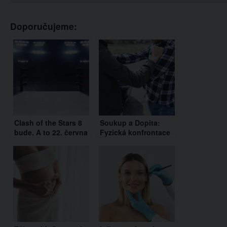
Doporučujeme:
Clash of the Stars 8
Soukup a Dopita:
bude. A to 22. června
Fyzická konfrontace
2024 v Ostravě
před domem Agáty
Hanychové