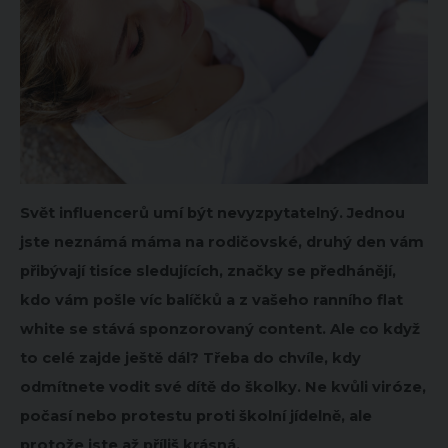
Svět influencerů umí být nevyzpytatelný. Jednou
jste neznámá máma na rodičovské, druhý den vám
přibývají tisíce sledujících, značky se předhánějí,
kdo vám pošle víc balíčků a z vašeho ranního flat
white se stává sponzorovaný content. Ale co když
to celé zajde ještě dál? Třeba do chvíle, kdy
odmítnete vodit své dítě do školky. Ne kvůli viróze,
počasí nebo protestu proti školní jídelně, ale
protože jste až příliš krásná.