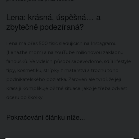
Lena: krásná, úspěšná… a
zbytečně podezíraná?
Lena má přes 500 tisíc sledujících na Instagramu
(Lena.the.mom) a na YouTube milionovou základnu
fanoušků. Ve videích působí sebevědomě, sdílí lifestyle
tipy, kosmetiku, střípky z mateřství a trochu toho
podnikatelského pozlátka. Zároveň ale tvrdí, že její
krása jí komplikuje běžné situace, jako je třeba odvést
dceru do školky.
Pokračování článku níže...