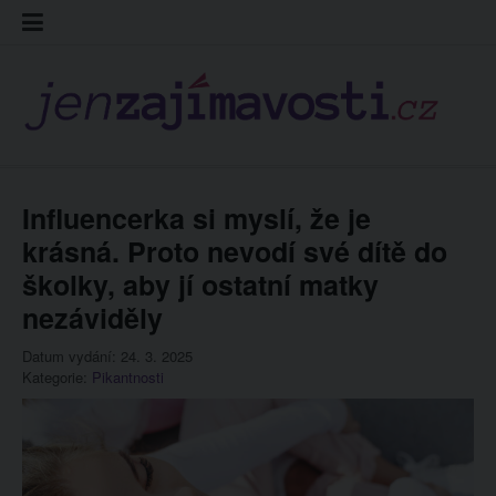
Skip
Kontakt
Prohláš
Redakc
to
cookies
content
Influencerka si myslí, že je
krásná. Proto nevodí své dítě do
školky, aby jí ostatní matky
nezáviděly
Datum vydání: 24. 3. 2025
Kategorie:
Pikantnosti