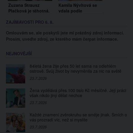
Zuzana Strausz
Kamila Nývltová se
Plačková je těhotná.
vdala podle
Známá slovenská
arabských tradic. Na
ZAJÍMAVOSTI PRO 6. 8.
influencerka čeká s
svatbu si oblékla
manželem druhý
kouzelné šaty z
Omlouvám se, ale poskytli jste mi prázdný zdroj informací.
přírůstek do rodiny
Jordánska
Prosím, uveďte zdroj, ze kterého mám čerpat informace.
NEJNOVĚJŠÍ
84letá žena žije přes 50 let sama na odlehlém
ostrově. Svůj život by nevyměnila za nic na světě
23.7.2026
Žena vydělává přes 100 tisíc Kč měsíčně. Její práci
však nikdo jiný dělat nechce
23.7.2026
Každé znamení zvěrokruhu se směje jinak. Smích o
vás prozradí víc, než si myslíte
23.7.2026