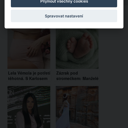
Přijmout všechny cookies
Spravovat nastavení
Doporučujeme:
Lela Vémola je potřetí
Zázrak pod
těhotná. S Karlosem
stromečkem: Manželé
prozradili pohlaví
Donutilovi přivítali na
miminka
svět syna Eliáše