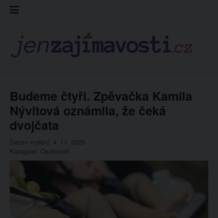
Skip
Kontakt
Prohláš
Redakc
to
cookies
content
Budeme čtyři. Zpěvačka Kamila
Nývltová oznámila, že čeká
dvojčata
Datum vydání: 4. 11. 2025
Kategorie:
Osobnosti