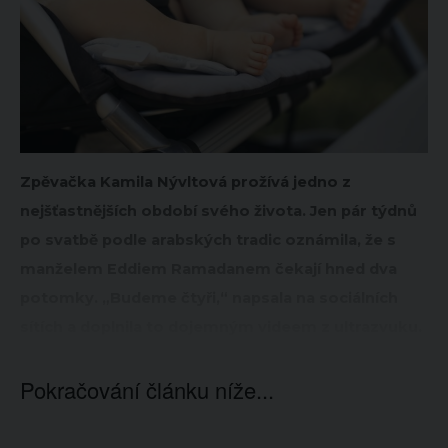
Zpěvačka Kamila Nývltová prožívá jedno z
nejšťastnějších období svého života. Jen pár týdnů
po svatbě podle arabských tradic oznámila, že s
manželem Eddiem Ramadanem čekají hned dva
potomky. „Budeme čtyři,“ napsala na sociálních
sítích a doplnila to dojemným videem z ultrazvuku.
Pokračování článku níže...