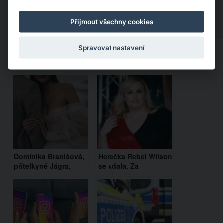
Přijmout všechny cookies
Spravovat nastavení
Doporučujeme:
Dominika Branišová,
Herečka Rebel Wilson
přítelkyně Jágra,
se vdala. Za
promluvila o svatbě a
manželku si vzala
dětech. Plánují
40letou Ramonu
založení rodiny?
Agruma