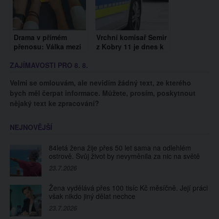
Drama v přímém
Vrchní komisař Semir
přenosu: Válka mezi
z Kobry 11 je dnes k
Veronicou Biasiol a
nepoznání. Erdoğan
ZAJÍMAVOSTI PRO 8. 8.
Bárou Mlejnkovou
Atalay má pleš a brzy
pokračuje
oslaví šedesátiny
Velmi se omlouvám, ale nevidím žádný text, ze kterého
bych měl čerpat informace. Můžete, prosím, poskytnout
nějaký text ke zpracování?
NEJNOVĚJŠÍ
84letá žena žije přes 50 let sama na odlehlém
ostrově. Svůj život by nevyměnila za nic na světě
23.7.2026
Žena vydělává přes 100 tisíc Kč měsíčně. Její práci
však nikdo jiný dělat nechce
23.7.2026