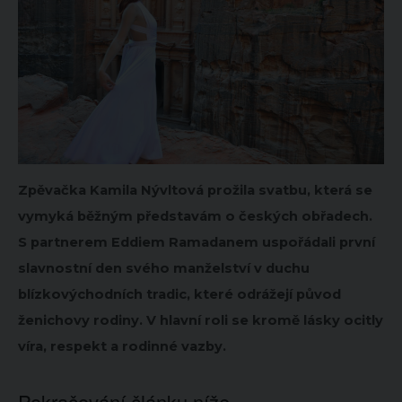
Zpěvačka Kamila Nývltová prožila svatbu, která se
vymyká běžným představám o českých obřadech.
S partnerem Eddiem Ramadanem uspořádali první
slavnostní den svého manželství v duchu
blízkovýchodních tradic, které odrážejí původ
ženichovy rodiny. V hlavní roli se kromě lásky ocitly
víra, respekt a rodinné vazby.
Pokračování článku níže...