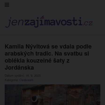
Skip
Kontakt
Prohláš
Redakc
to
cookies
content
Kamila Nývltová se vdala podle
arabských tradic. Na svatbu si
oblékla kouzelné šaty z
Jordánska
Datum vydání: 18. 9. 2025
Kategorie:
Osobnosti