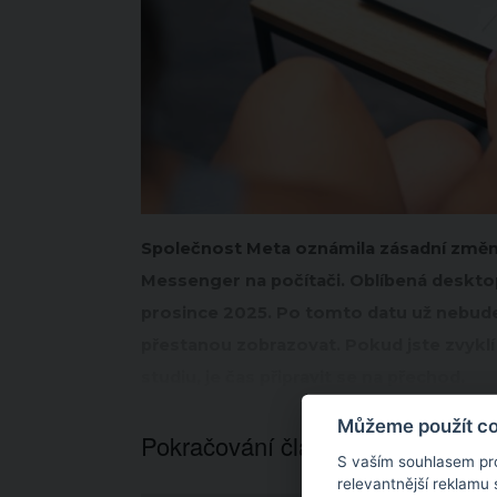
Společnost Meta oznámila zásadní změnu
Messenger na počítači. Oblíbená deskt
prosince 2025. Po tomto datu už nebude
přestanou zobrazovat. Pokud jste zvyklí
studiu, je čas připravit se na přechod.
Můžeme použít coo
Pokračování článku níže...
S vaším souhlasem pr
relevantnější reklamu