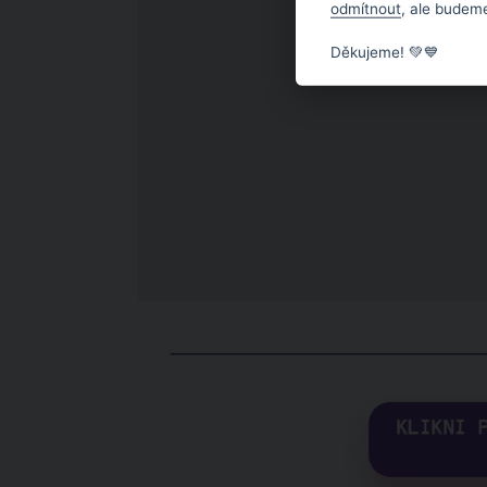
odmítnout
, ale budeme
Děkujeme! 💚💙