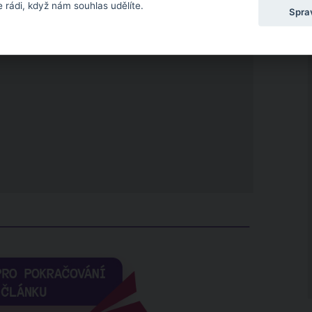
 rádi, když nám souhlas udělíte.
Spra