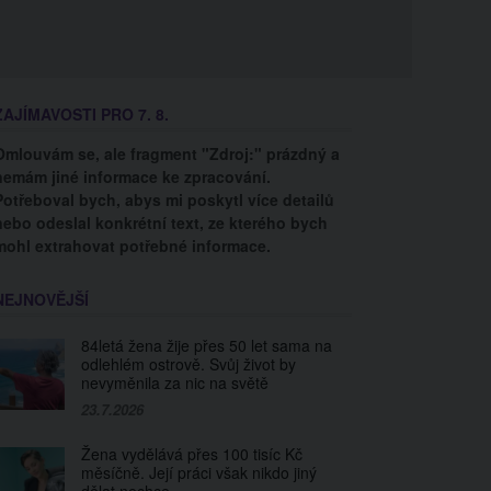
ZAJÍMAVOSTI PRO 7. 8.
Omlouvám se, ale fragment "Zdroj:" prázdný a
nemám jiné informace ke zpracování.
Potřeboval bych, abys mi poskytl více detailů
nebo odeslal konkrétní text, ze kterého bych
mohl extrahovat potřebné informace.
NEJNOVĚJŠÍ
84letá žena žije přes 50 let sama na
odlehlém ostrově. Svůj život by
nevyměnila za nic na světě
23.7.2026
Žena vydělává přes 100 tisíc Kč
měsíčně. Její práci však nikdo jiný