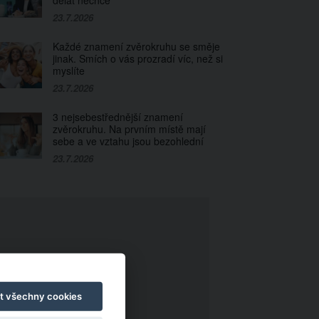
dělat nechce
23.7.2026
Každé znamení zvěrokruhu se směje
jinak. Smích o vás prozradí víc, než si
myslíte
23.7.2026
3 nejsebestřednější znamení
zvěrokruhu. Na prvním místě mají
sebe a ve vztahu jsou bezohlední
23.7.2026
t všechny cookies