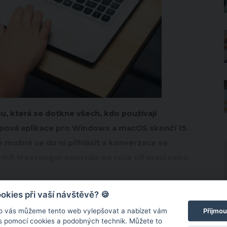
, která se dotkne všech, kdo používají
opová aplikace pro Windows a macOS skončí 15.
 možné se do ní přihlásit a konverzace se
 mít Messenger neustále po ruce při práci nebo
kies při vaší návštěvě? 🍪
Přijmou
o vás můžeme tento web vylepšovat a nabízet vám
 s pomocí cookies a podobných technik. Můžete to