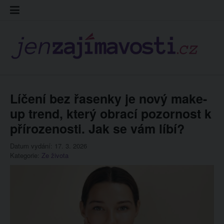
Skip
Kontakt
Prohláš
Redakc
to
cookies
content
Líčení bez řasenky je nový make-
up trend, který obrací pozornost k
přírozenosti. Jak se vám líbí?
Datum vydání: 17. 3. 2026
Kategorie:
Ze života