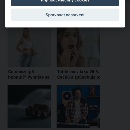
Spravovat nastavení
Doporučujeme:
Co omezit při
Tohle má v krku 25 %
hubnutí? Vyhněte se
Čechů a způsobuje to
těmto potravinám
zápach z úst.
Koukněte, jak se toho
zbavit