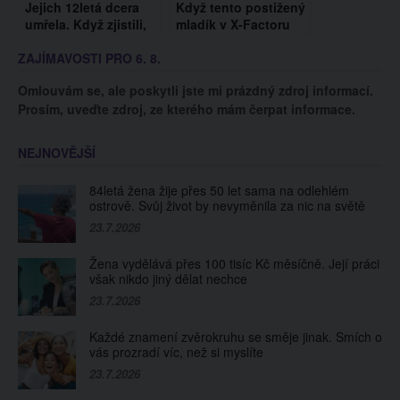
Jejich 12letá dcera
Když tento postižený
umřela. Když zjistili,
mladík v X-Factoru
co je napsané na
špičkově zazpíval
ZAJÍMAVOSTI PRO 6. 8.
zadní straně jejího
známý song, celá
zrcadla, zůstali v
porota se rozplakala
Omlouvám se, ale poskytli jste mi prázdný zdroj informací.
šoku!
Prosím, uveďte zdroj, ze kterého mám čerpat informace.
NEJNOVĚJŠÍ
84letá žena žije přes 50 let sama na odlehlém
ostrově. Svůj život by nevyměnila za nic na světě
23.7.2026
Žena vydělává přes 100 tisíc Kč měsíčně. Její práci
však nikdo jiný dělat nechce
23.7.2026
Každé znamení zvěrokruhu se směje jinak. Smích o
vás prozradí víc, než si myslíte
23.7.2026