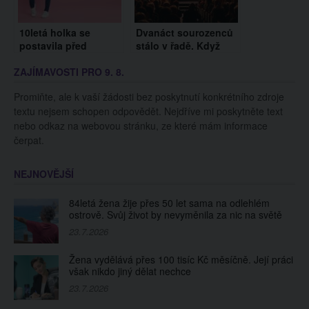
10letá holka se
Dvanáct sourozenců
postavila před
stálo v řadě. Když
mikrofon, že přezpívá
začala ale hrát hudba,
ZAJÍMAVOSTI PRO 9. 8.
Metallicu. Z tohoto
všem přítomným v
budete mít husí kůži!
sále spadla čelist!
Promiňte, ale k vaší žádosti bez poskytnutí konkrétního zdroje
textu nejsem schopen odpovědět. Nejdříve mi poskytněte text
nebo odkaz na webovou stránku, ze které mám informace
čerpat.
NEJNOVĚJŠÍ
84letá žena žije přes 50 let sama na odlehlém
ostrově. Svůj život by nevyměnila za nic na světě
23.7.2026
Žena vydělává přes 100 tisíc Kč měsíčně. Její práci
však nikdo jiný dělat nechce
23.7.2026