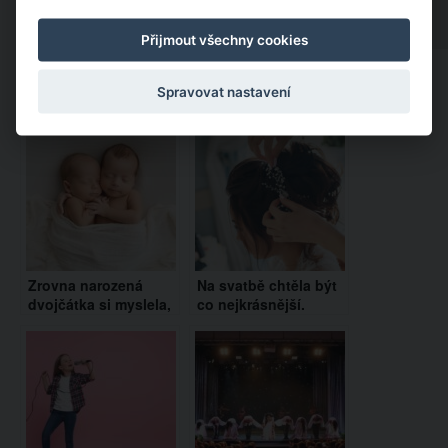
Přijmout všechny cookies
Doporučujeme:
Spravovat nastavení
Zrovna narozená
Na svatbě chtěla být
dvojčátka si myslela,
co nejkrásnější.
že jsou ještě v bříšku.
Počkejte si na
Sledujte ale pozorně,
výslednou proměnu
co udělá prcek vlevo