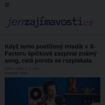
Skip
Kontakt
Prohláš
Redakc
to
cookies
content
Když tento postižený mladík v X-
Factoru špičkově zazpíval známý
song, celá porota se rozplakala
Datum vydání: 2. 2. 2024
Kategorie:
Videa