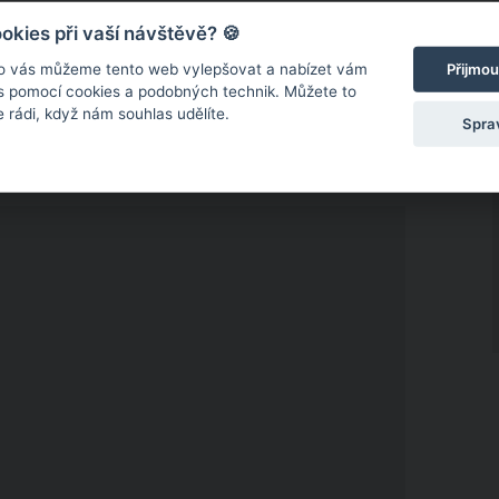
kies při vaší návštěvě? 🍪
respekt a láska,“
řekla Dominika.
„Svatba
je
Přijmou
o vás můžeme tento web vylepšovat a nabízet vám
co bychom teď museli řešit pod tlakem. Chceme, aby
 s pomocí cookies a podobných technik. Můžete to
 rádi, když nám souhlas udělíte.
Spra