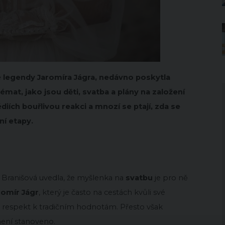
é legendy Jaromíra Jágra, nedávno poskytla
mat, jako jsou děti, svatba a plány na založení
iích bouřlivou reakci a mnozí se ptají, zda se
ní etapy.
Branišová uvedla, že myšlenka na
svatbu
je pro ně
romír Jágr
, který je často na cestách kvůli své
ký respekt k tradičním hodnotám. Přesto však
není stanoveno.