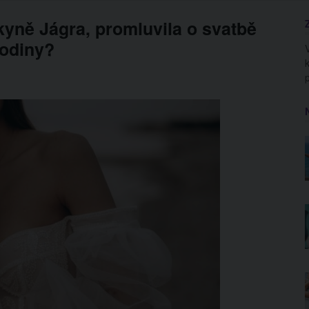
kyně Jágra, promluvila o svatbě
rodiny?