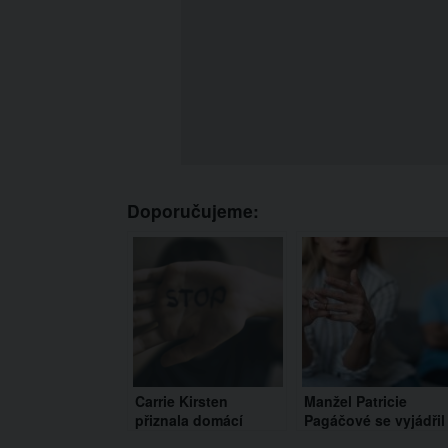
Doporučujeme:
Carrie Kirsten
Manžel Patricie
přiznala domácí
Pagáčové se vyjádřil
násilí. Jak na to
k jejich rozvodu.