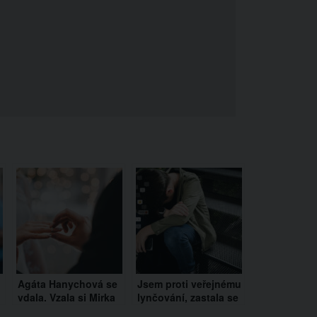
Agáta Hanychová se
Jsem proti veřejnému
vdala. Vzala si Mirka
lynčování, zastala se
Dopitu a potvrdila, že
Martina T.