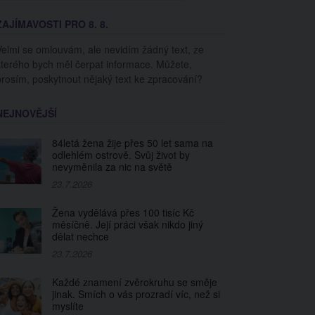
ZAJÍMAVOSTI PRO 8. 8.
Velmi se omlouvám, ale nevidím žádný text, ze
kterého bych měl čerpat informace. Můžete,
prosím, poskytnout nějaký text ke zpracování?
NEJNOVĚJŠÍ
84letá žena žije přes 50 let sama na
odlehlém ostrově. Svůj život by
nevyměnila za nic na světě
23.7.2026
Žena vydělává přes 100 tisíc Kč
měsíčně. Její práci však nikdo jiný
dělat nechce
23.7.2026
Každé znamení zvěrokruhu se směje
jinak. Smích o vás prozradí víc, než si
myslíte