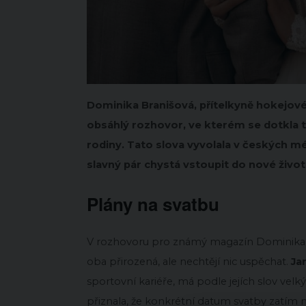
Dominika Branišová, přítelkyně hokejov
obsáhlý rozhovor, ve kterém se dotkla té
rodiny. Tato slova vyvolala v českých méd
slavný pár chystá vstoupit do nové život
Plány na svatbu
V rozhovoru pro známý magazín Dominika 
oba přirozená, ale nechtějí nic uspěchat.
Ja
sportovní kariéře, má podle jejích slov vel
přiznala, že konkrétní datum svatby zatím 