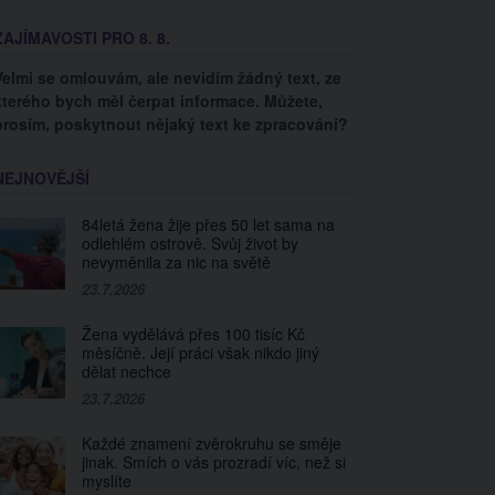
ZAJÍMAVOSTI PRO 8. 8.
Velmi se omlouvám, ale nevidím žádný text, ze
kterého bych měl čerpat informace. Můžete,
prosím, poskytnout nějaký text ke zpracování?
NEJNOVĚJŠÍ
84letá žena žije přes 50 let sama na
odlehlém ostrově. Svůj život by
nevyměnila za nic na světě
23.7.2026
Žena vydělává přes 100 tisíc Kč
měsíčně. Její práci však nikdo jiný
dělat nechce
23.7.2026
Každé znamení zvěrokruhu se směje
jinak. Smích o vás prozradí víc, než si
myslíte