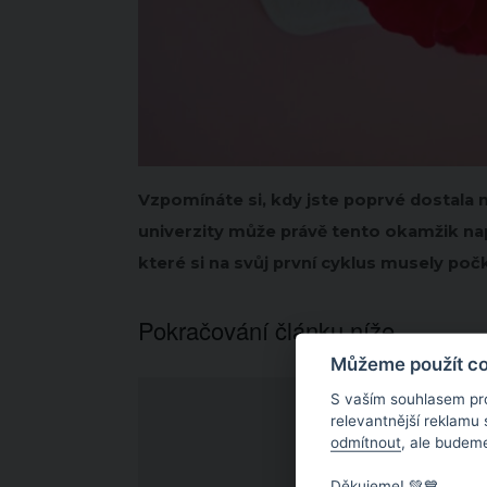
Vzpomínáte si, kdy jste poprvé dostala
univerzity může právě tento okamžik nap
které si na svůj první cyklus musely po
Pokračování článku níže...
Můžeme použít coo
S vaším souhlasem pr
relevantnější reklamu
odmítnout
, ale budeme
Děkujeme! 💚💙