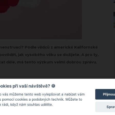
 menstruaci? Podle vědců z americké Kalifornské
ovědět, jak vysokého věku se dožijete. A pro ty,
čkat déle, má tento výzkum velmi dobrou zprávu.
kies při vaší návštěvě? 🍪
Přijmou
o vás můžeme tento web vylepšovat a nabízet vám
 s pomocí cookies a podobných technik. Můžete to
 rádi, když nám souhlas udělíte.
Spra