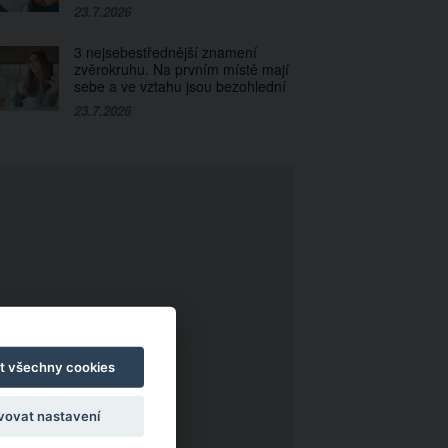
23.7.2026
3 nejsebestřednější znamení
zvěrokruhu. Na prvním místě mají
sebe a ve vztahu jsou bezohlední
23.7.2026
t všechny cookies
vovat nastavení