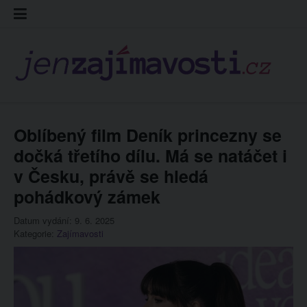
Skip
Kontakt
Prohláš
Redakc
to
cookies
content
Oblíbený film Deník princezny se
dočká třetího dílu. Má se natáčet i
v Česku, právě se hledá
pohádkový zámek
Datum vydání: 9. 6. 2025
Kategorie:
Zajímavosti