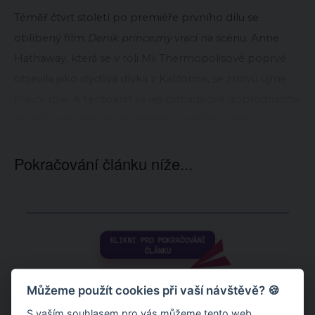
Téměř čtvrt století po premiéře prvního dílu se
oblíbený film
Deník princezny
vrací na scénu. Anne
Hathaway, která se v roli Mii Thermopolisové poprvé
objevila jako stydlivá dívka z Kalifornie, se znovu ujme
hlavní role. A tentokrát se její pohádkové dobrodružství
možná odehraje na některém z českých zámků.
Pokračování článku níže...
Můžeme použít cookies při vaší návštěvě? 🍪
S vaším souhlasem pro vás můžeme tento web