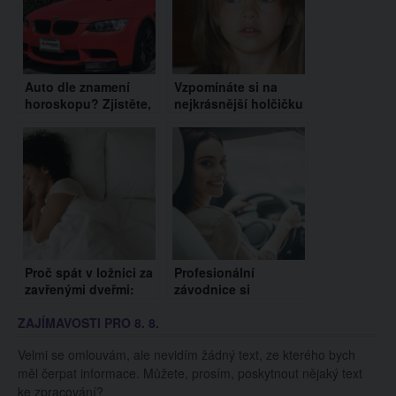
Auto dle znamení
Vzpomínáte si na
horoskopu? Zjistěte,
nejkrásnější holčičku
které se k vám hodí
světa? Tak takhle
nejvíce!
vypadá po letech
dnes!
Proč spát v ložnici za
Profesionální
zavřenými dveřmi:
závodnice si
Budete lépe chráněni
vystřelila z
ZAJÍMAVOSTI PRO 8. 8.
před požárem
instruktora autoškoly.
Tohle vám zacvičí s
Velmi se omlouvám, ale nevidím žádný text, ze kterého bych
bránicí!
měl čerpat informace. Můžete, prosím, poskytnout nějaký text
ke zpracování?