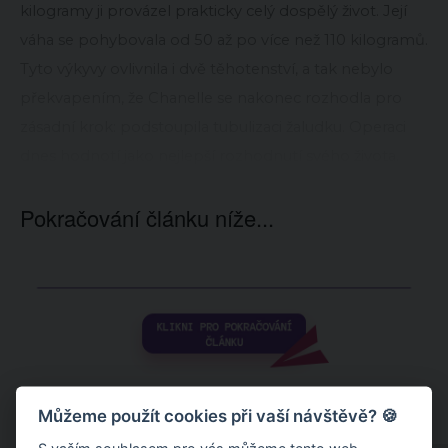
kilogramy ji provázel prakticky celý dospělý život. Její
váha se pohybovala od 50 až po více než 110 kilogramů.
Tyto výkyvy ovlivnila i dvě těhotenství, a tak nebylo
překvapením, že Chanelle se nakonec rozhodla pro
zásadní krok: podstoupila tubulizaci žaludku. Operaci
dnes hodnotí jako nejlepší rozhodnutí svého života.
Pokračování článku níže...
Můžeme použít cookies při vaší návštěvě? 🍪