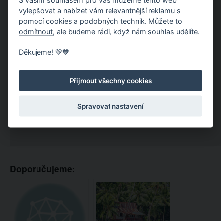
S vaším souhlasem pro vás můžeme tento web
vylepšovat a nabízet vám relevantnější reklamu s
pomocí cookies a podobných technik. Můžete to
odmítnout
, ale budeme rádi, když nám souhlas udělíte.
Děkujeme! 💚💙
Přijmout všechny cookies
Spravovat nastavení
Doporučujeme: