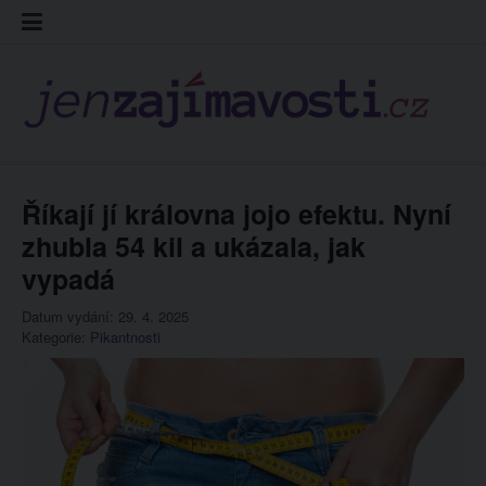
Skip
Kontakt
Prohláš
Redakc
to
cookies
content
Říkají jí královna jojo efektu. Nyní
zhubla 54 kil a ukázala, jak
vypadá
Datum vydání: 29. 4. 2025
Kategorie:
Pikantnosti