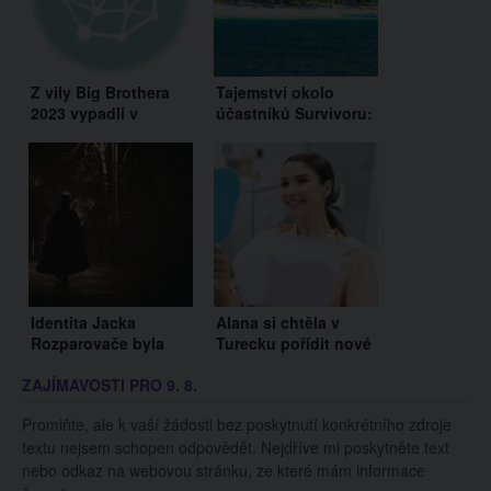
Z vily Big Brothera
Tajemství okolo
2023 vypadli v
účastníků Survivoru:
sobotu 16. prosince
Kdo se objevil na
tři soutěžící. Je to ale
letišti?
podezřelé
Identita Jacka
Alana si chtěla v
Rozparovače byla
Turecku pořídit nové
konečně odhalena.
zuby, skončila ale bez
ZAJÍMAVOSTI PRO 9. 8.
Testy DNA ukázaly na
nich
polského
Promiňte, ale k vaší žádosti bez poskytnutí konkrétního zdroje
přistěhovalce
textu nejsem schopen odpovědět. Nejdříve mi poskytněte text
nebo odkaz na webovou stránku, ze které mám informace