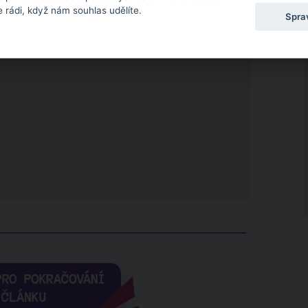
 rádi, když nám souhlas udělíte.
Spra