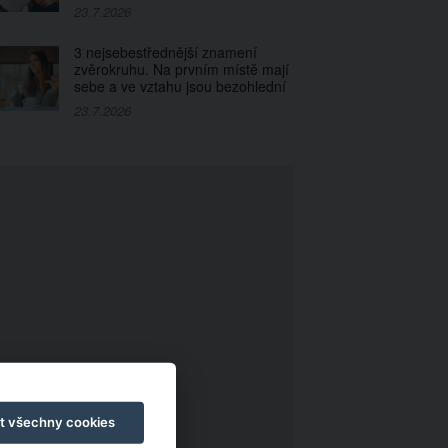
23.7.2026
3 nejsebestřednější znamení
zvěrokruhu. Na prvním místě mají
sebe a ve vztahu jsou bezohlední
23.7.2026
t všechny cookies