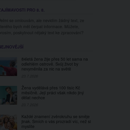
ZAJÍMAVOSTI PRO 8. 8.
Velmi se omlouvám, ale nevidím žádný text, ze
kterého bych měl čerpat informace. Můžete,
prosím, poskytnout nějaký text ke zpracování?
NEJNOVĚJŠÍ
84letá žena žije přes 50 let sama na
odlehlém ostrově. Svůj život by
nevyměnila za nic na světě
23.7.2026
Žena vydělává přes 100 tisíc Kč
měsíčně. Její práci však nikdo jiný
dělat nechce
23.7.2026
Každé znamení zvěrokruhu se směje
jinak. Smích o vás prozradí víc, než si
myslíte