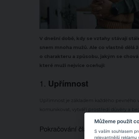
V dnešní době, kdy se vztahy stávají stál
snem mnoha mužů.
Ale co vlastně dělá 
o charakteru a způsobu, jakým se chová 
které muži nejvíce oceňují:
1.
Upřímnost
Upřímnost je základem každého pevného v
komunikovat, vytváří prostředí důvěry a be
Můžeme použít coo
Pokračování článku níže...
S vaším souhlasem pr
relevantnější reklamu