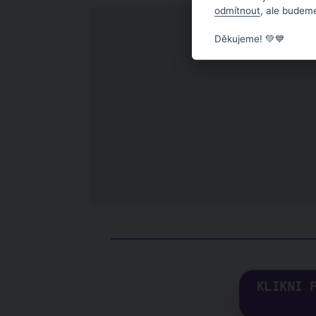
odmítnout
, ale budeme
Děkujeme! 💚💙