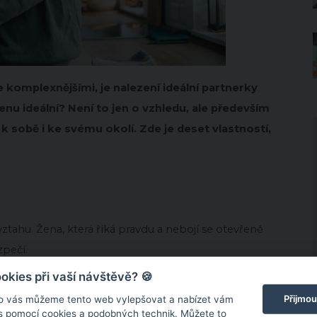
e komplexnějšími, je nalezení ideální partnerky
ženu ideální?
Není to jen o vzhledu, ale především
k sobě i ke svému okolí.
Zde je deset vlastností,
ztahu.
Žena, která říká pravdu a nebojí se otevřeně
zpečí.
kies při vaší návštěvě? 🍪
Přijmou
o vás můžeme tento web vylepšovat a nabízet vám
 s pomocí cookies a podobných technik. Můžete to