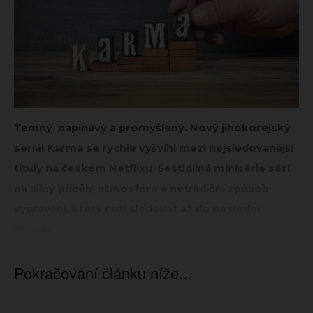
Temný, napínavý a promyšlený. Nový jihokorejský
seriál Karma se rychle vyšvihl mezi nejsledovanější
tituly na českém Netflixu. Šestidílná minisérie sází
na silný příběh, atmosféru a netradiční způsob
vyprávění, který nutí sledovat až do poslední
minuty.
Pokračování článku níže...