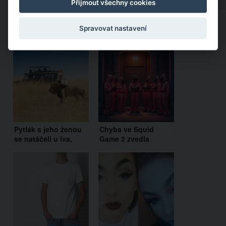
Přijmout všechny cookies
Spravovat nastavení
Doporučujeme:
Pytlák s jeho ženou
Chyba ve Squid
se natáčeli u lva,
Game 2 zvedla
kterého zastřelili. To
fanoušky pořádně ze
ale netušili, že za nimi
židlí. Toto se objevilo
je další lev
v poslední části