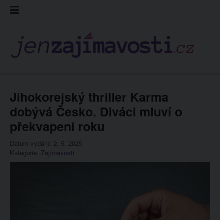
Skip
Kontakt
Prohláš
Redakc
to
cookies
content
Jihokorejský thriller Karma
dobývá Česko. Diváci mluví o
překvapení roku
Datum vydání: 2. 5. 2025
Kategorie:
Zajímavosti