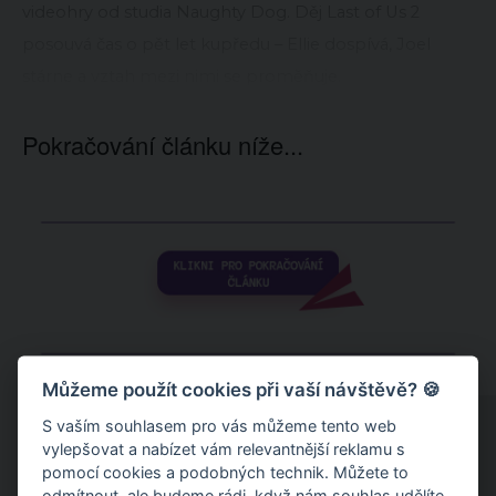
videohry od studia Naughty Dog. Děj Last of Us 2
posouvá čas o pět let kupředu – Ellie dospívá, Joel
stárne a vztah mezi nimi se proměňuje.
Pokračování článku níže...
Můžeme použít cookies při vaší návštěvě? 🍪
S vaším souhlasem pro vás můžeme tento web
vylepšovat a nabízet vám relevantnější reklamu s
pomocí cookies a podobných technik. Můžete to
odmítnout
, ale budeme rádi, když nám souhlas udělíte.