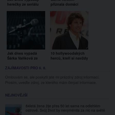
herečky ze seriálu
přiznala domácí
H20: Stačí přidat
násilí. Jak na to
vodu?
reaguje její bývalý
přítel?
Jak dnes vypadá
10 hollywoodských
Šárka Vaňková ze
herců, kteří si navždy
SuperStar? Zraje jako
zničili kariéru
ZAJÍMAVOSTI PRO 6. 8.
víno
Omlouvám se, ale poskytli jste mi prázdný zdroj informací.
Prosím, uveďte zdroj, ze kterého mám čerpat informace.
NEJNOVĚJŠÍ
84letá žena žije přes 50 let sama na odlehlém
ostrově. Svůj život by nevyměnila za nic na světě