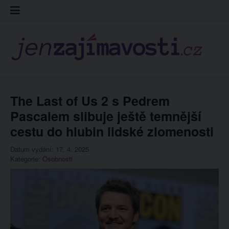
Skip
Kontakt
Prohláš
Redakc
to
cookies
content
The Last of Us 2 s Pedrem
Pascalem slibuje ještě temnější
cestu do hlubin lidské zlomenosti
Datum vydání: 17. 4. 2025
Kategorie:
Osobnosti