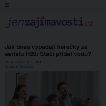
Skip
Kontakt
Prohláš
Redakc
to
cookies
content
Jak dnes vypadají herečky ze
seriálu H20: Stačí přidat vodu?
Datum vydání: 31. 1. 2024
Kategorie:
Osobnosti