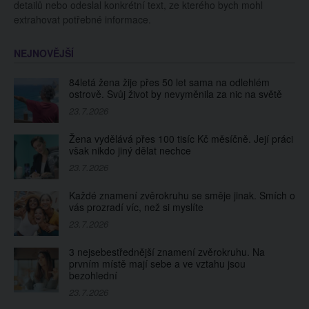
detailů nebo odeslal konkrétní text, ze kterého bych mohl
extrahovat potřebné informace.
NEJNOVĚJŠÍ
84letá žena žije přes 50 let sama na odlehlém
ostrově. Svůj život by nevyměnila za nic na světě
23.7.2026
Žena vydělává přes 100 tisíc Kč měsíčně. Její práci
však nikdo jiný dělat nechce
23.7.2026
Každé znamení zvěrokruhu se směje jinak. Smích o
vás prozradí víc, než si myslíte
23.7.2026
3 nejsebestřednější znamení zvěrokruhu. Na
prvním místě mají sebe a ve vztahu jsou
bezohlední
23.7.2026