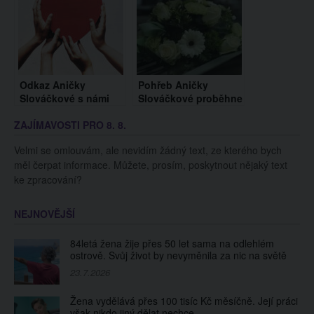
Odkaz Aničky
Pohřeb Aničky
Slováčkové s námi
Slováčkové proběhne
zůstává napořád. Je
v kruhu rodiny a
ZAJÍMAVOSTI PRO 8. 8.
inspirací pro
nejbližších přátel.
všechny, kteří bojují s
Veřejné rozloučení
Velmi se omlouvám, ale nevidím žádný text, ze kterého bych
rakovinou
nebude
měl čerpat informace. Můžete, prosím, poskytnout nějaký text
ke zpracování?
NEJNOVĚJŠÍ
84letá žena žije přes 50 let sama na odlehlém
ostrově. Svůj život by nevyměnila za nic na světě
23.7.2026
Žena vydělává přes 100 tisíc Kč měsíčně. Její práci
však nikdo jiný dělat nechce