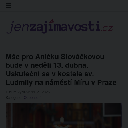
Skip
Kontakt
Prohláš
Redakc
to
cookies
content
Mše pro Aničku Slováčkovou
bude v neděli 13. dubna.
Uskuteční se v kostele sv.
Ludmily na náměstí Míru v Praze
Datum vydání: 11. 4. 2025
Kategorie:
Osobnosti