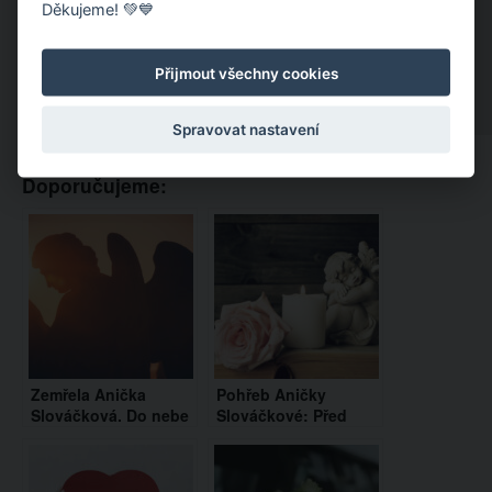
Děkujeme! 💚💙
Přijmout všechny cookies
Spravovat nastavení
Doporučujeme:
Zemřela Anička
Pohřeb Aničky
Slováčková. Do nebe
Slováčkové: Před
odešla v 29 letech
smrtí si jej
naplánovala sama do
posledního detailu