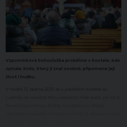
Vzpomínková bohoslužba proběhne v kostele, kde
zpívala. Kněz, který ji znal osobně, připomene její
život i hudbu.
V neděli 13. dubna 2025 se v pražském kostele sv.
Ludmily na náměstí Míru uskuteční mše svatá, při níž si
farníci připomenou Aničku Slováčkovou. Mladá
zpěvačka a herečka zemřela v sobotu 6. dubna ve věku
29 let po několikaletém boji s rakovinou prsu.