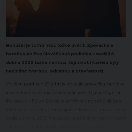
Bohužel je tomu moc těžké uvěřit. Zpěvačka a
herečka Anička Slováčková podlehla v neděli 6.
dubna 2025 těžké nemoci. Její život i kariéra byly
naplněné tvorbou, odvahou a otevřeností.
Ve věku pouhých 29 let nás opustila zpěvačka, herečka
a autorka písní Anna Julie Slováčková. Dcera Dagmar
Patrasové a Felixe Slováčka zemřela v neděli 6. dubna
2025 večer po dlouhém boji se zákeřnou nemocí, který
vedla od roku 2019. Navzdory nepříznivým prognózám
zůstávala aktivní, tvořila, koncertovala a otevřeně