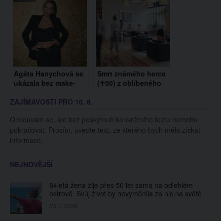
s Parkinsonovou
manžel Josef
chorobou
Agáta Hanychová se
Smrt známého herce
ukázala bez make-
(♱50) z oblíbeného
upu. Lidé ji chválí za
seriálu Kancl. Zdrcení
ZAJÍMAVOSTI PRO 10. 8.
odvahu
jsou přátelé i jeho
fanoušci
Omlouvám se, ale bez poskytnutí konkrétního textu nemohu
pokračovat. Prosím, uveďte text, ze kterého bych měla získat
informace.
NEJNOVĚJŠÍ
84letá žena žije přes 50 let sama na odlehlém
ostrově. Svůj život by nevyměnila za nic na světě
23.7.2026