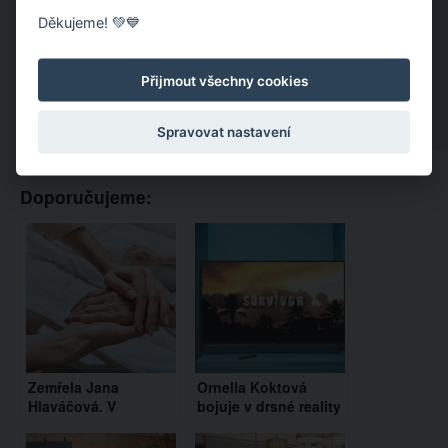
Děkujeme! 💚💙
Přijmout všechny cookies
Spravovat nastavení
Doporučujeme:
Zemřela Jana
Ornella Koktová
Hlaváčová. V
bojuje v drsné reality
posledních letech
show Survivor.
svého života bojovala
Očistec má doma i její