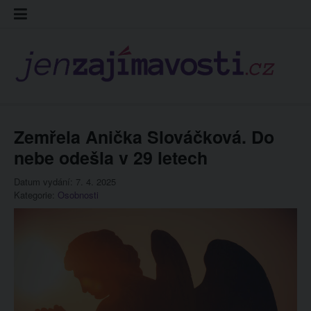
Skip
Kontakt
Prohláš
Redakc
to
cookies
content
Zemřela Anička Slováčková. Do
nebe odešla v 29 letech
Datum vydání: 7. 4. 2025
Kategorie:
Osobnosti