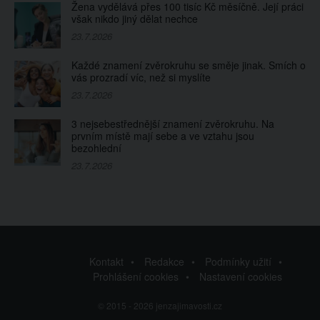
Žena vydělává přes 100 tisíc Kč měsíčně. Její práci
však nikdo jiný dělat nechce
23.7.2026
Každé znamení zvěrokruhu se směje jinak. Smích o
vás prozradí víc, než si myslíte
23.7.2026
3 nejsebestřednější znamení zvěrokruhu. Na
prvním místě mají sebe a ve vztahu jsou
bezohlední
23.7.2026
Kontakt
Redakce
Podmínky užití
Prohlášení cookies
Nastavení cookies
© 2015 - 2026 jenzajimavosti.cz