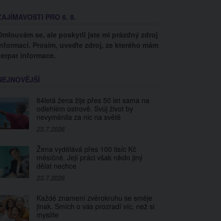
ZAJÍMAVOSTI PRO 6. 8.
Omlouvám se, ale poskytli jste mi prázdný zdroj
informací. Prosím, uveďte zdroj, ze kterého mám
čerpat informace.
NEJNOVĚJŠÍ
84letá žena žije přes 50 let sama na
odlehlém ostrově. Svůj život by
nevyměnila za nic na světě
23.7.2026
Žena vydělává přes 100 tisíc Kč
měsíčně. Její práci však nikdo jiný
dělat nechce
23.7.2026
Každé znamení zvěrokruhu se směje
jinak. Smích o vás prozradí víc, než si
myslíte