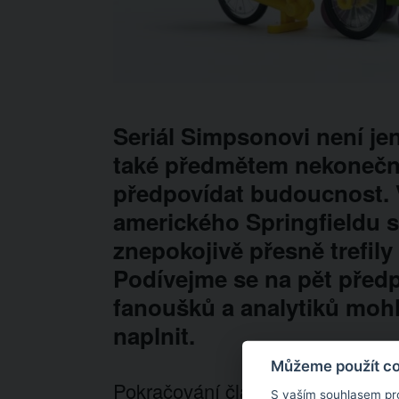
Seriál Simpsonovi není jen
také předmětem nekonečn
předpovídat budoucnost. Vt
amerického Springfieldu se
znepokojivě přesně trefily
Podívejme se na pět předp
fanoušků a analytiků mohl
naplnit.
Můžeme použít coo
Pokračování článku níže...
S vaším souhlasem pr