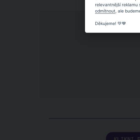
relevantnější reklamu
odmítnout
, ale budeme
Děkujeme! 💚💙