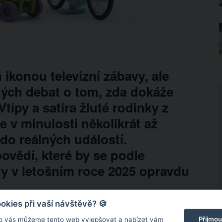
 ikonou televizní zábavy, ale
ých debat o tom, zda dokáže
ipy a satira žluté rodinky z
 v minulosti několikrát až
 do reálných událostí.
ovědí, které by se podle
y v letošním roce 2025 opravdu
kies při vaší návštěvě? 🍪
Přijmou
o vás můžeme tento web vylepšovat a nabízet vám