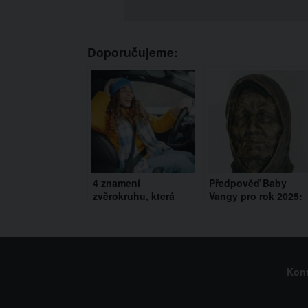
Doporučujeme:
4 znamení
Předpověď Baby
zvěrokruhu, která
Vangy pro rok 2025:
zažijí zázračné štěstí
Tyto události otřeso
už na začátku roku
světem
2025
Kont