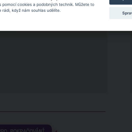
 s pomocí cookies a podobných technik. Můžete to
 rádi, když nám souhlas udělíte.
Spra