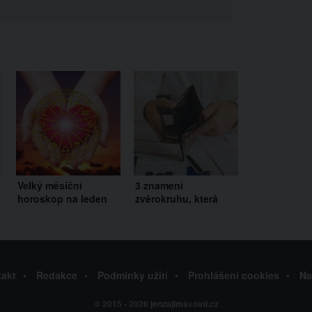
Velký měsíční
3 znamení
horoskop na leden
zvěrokruhu, která
u
2025 pro všechna
budou mít v září
znamení zvěrokruhu
finanční problémy.
Hrozí vám prázdné
kapsy?
akt
Redakce
Podmínky užití
Prohlášení cookies
Na
© 2015 - 2026 jenzajimavosti.cz