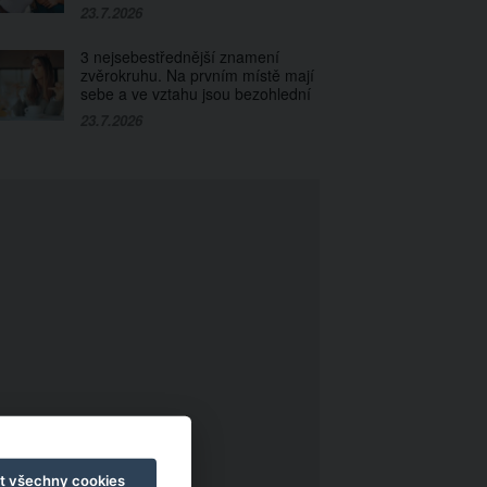
23.7.2026
3 nejsebestřednější znamení
zvěrokruhu. Na prvním místě mají
sebe a ve vztahu jsou bezohlední
23.7.2026
t všechny cookies