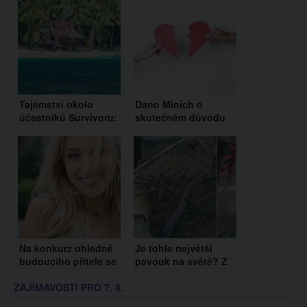
Tajemství okolo
Dano Minich o
účastníků Survivoru:
skutečném důvodu
Kdo se objevil na
rozchodu s
letišti?
Dominique Alagiou:
Nepodvedl jsem ji,
řekl v podcastu
Na konkurz ohledně
Je tohle největší
budoucího přítele se
pavouk na světě? Z
modelce přihlásilo
tohoto obra budete
ZAJÍMAVOSTI PRO 7. 8.
5000 mužů, nevybrala
mít noční můry!
si ani jednoho.