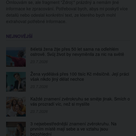
Omlouvám se, ale fragment "Zdroj:" prázdný a nemám jiné
„Dnešní ženy mají
informace ke zpracování. Potřeboval bych, abys mi poskytl více
nízké standardy,“ říká
detailů nebo odeslal konkrétní text, ze kterého bych mohl
extrahovat potřebné informace.
NEJNOVĚJŠÍ
84letá žena žije přes 50 let sama na odlehlém
ostrově. Svůj život by nevyměnila za nic na světě
23.7.2026
Žena vydělává přes 100 tisíc Kč měsíčně. Její práci
však nikdo jiný dělat nechce
23.7.2026
Každé znamení zvěrokruhu se směje jinak. Smích o
vás prozradí víc, než si myslíte
23.7.2026
3 nejsebestřednější znamení zvěrokruhu. Na
prvním místě mají sebe a ve vztahu jsou
bezohlední