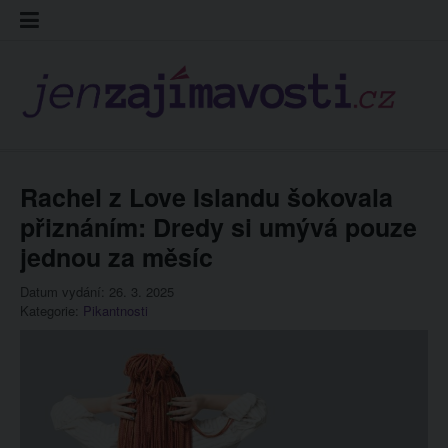
Skip
Kontakt
Prohláš
Redakc
to
cookies
content
Rachel z Love Islandu šokovala
přiznáním: Dredy si umývá pouze
jednou za měsíc
Datum vydání: 26. 3. 2025
Kategorie:
Pikantnosti