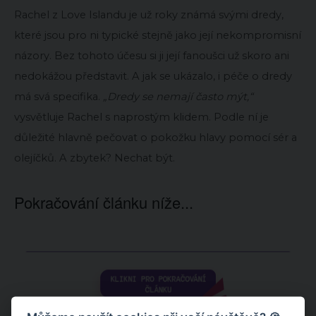
Rachel z Love Islandu je už roky známá svými dredy,
které jsou pro ni typické stejně jako její nekompromisní
názory. Bez tohoto účesu si ji její fanoušci už skoro ani
nedokážou představit. A jak se ukázalo, i péče o dredy
má svá specifika.
„Dredy se nemají často mýt,“
vysvětluje Rachel s naprostým klidem. Podle ní je
důležité hlavně pečovat o pokožku hlavy pomocí sér a
olejíčků. A zbytek? Nechat být.
Pokračování článku níže...