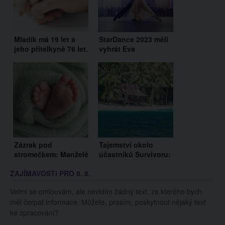
Mladík má 19 let a
StarDance 2023 měli
jeho přítelkyně 76 let.
vyhrát Eva
Jejich láska se však
Adamczyková a
nesetkává s
Jakub Mazůch,
pochopením
kritizují lidé
Zázrak pod
Tajemství okolo
stromečkem: Manželé
účastníků Survivoru:
Donutilovi přivítali na
Kdo se objevil na
ZAJÍMAVOSTI PRO 8. 8.
svět syna Eliáše
letišti?
Velmi se omlouvám, ale nevidím žádný text, ze kterého bych
měl čerpat informace. Můžete, prosím, poskytnout nějaký text
ke zpracování?