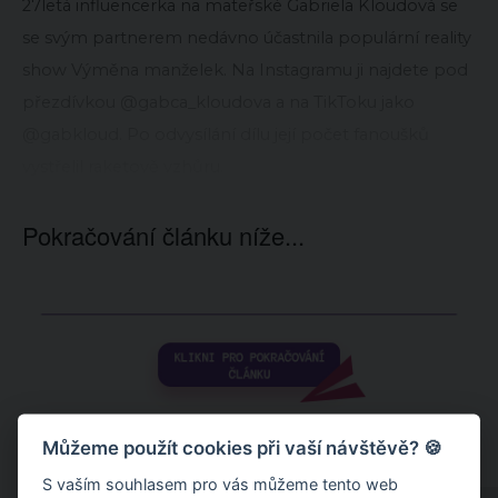
27letá influencerka na mateřské Gabriela Kloudová se
se svým partnerem nedávno účastnila populární reality
show Výměna manželek. Na Instagramu ji najdete pod
přezdívkou @gabca_kloudova a na TikToku jako
@gabkloud. Po odvysílání dílu její počet fanoušků
vystřelil raketově vzhůru.
Pokračování článku níže...
Můžeme použít cookies při vaší návštěvě? 🍪
S vaším souhlasem pro vás můžeme tento web