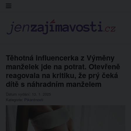
Skip
Kontakt
Prohláš
Redakc
to
cookies
content
Těhotná influencerka z Výměny
manželek jde na potrat. Otevřeně
reagovala na kritiku, že prý čeká
dítě s náhradním manželem
Datum vydání: 13. 1. 2025
Kategorie:
Pikantnosti