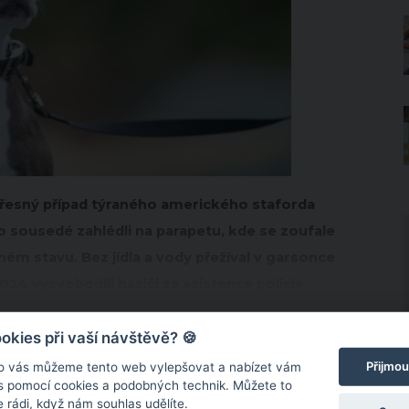
řesný případ týraného amerického staforda
o sousedé zahlédli na parapetu, kde se zoufale
ném stavu. Bez jídla a vody přežíval v garsonce
24 vysvobodili hasiči za asistence policie
.
kies při vaší návštěvě? 🍪
Přijmou
o vás můžeme tento web vylepšovat a nabízet vám
 s pomocí cookies a podobných technik. Můžete to
 rádi, když nám souhlas udělíte.