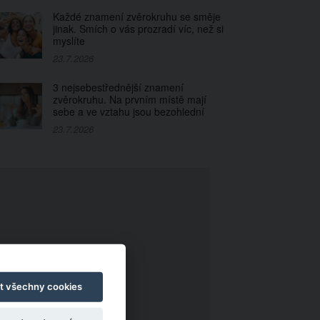
Každé znamení zvěrokruhu se směje
jinak. Smích o vás prozradí víc, než si
myslíte
23.7.2026
3 nejsebestřednější znamení
zvěrokruhu. Na prvním místě mají
sebe a ve vztahu jsou bezohlední
23.7.2026
t všechny cookies