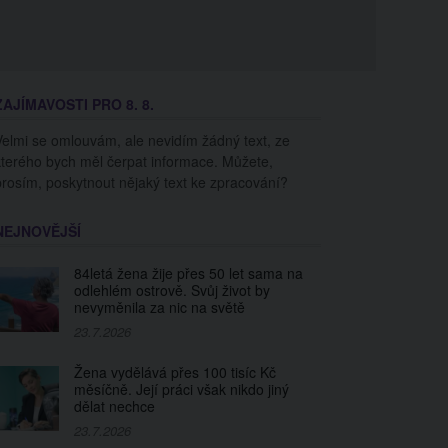
ZAJÍMAVOSTI PRO 8. 8.
Velmi se omlouvám, ale nevidím žádný text, ze
kterého bych měl čerpat informace. Můžete,
prosím, poskytnout nějaký text ke zpracování?
NEJNOVĚJŠÍ
84letá žena žije přes 50 let sama na
odlehlém ostrově. Svůj život by
nevyměnila za nic na světě
23.7.2026
Žena vydělává přes 100 tisíc Kč
měsíčně. Její práci však nikdo jiný
dělat nechce
23.7.2026