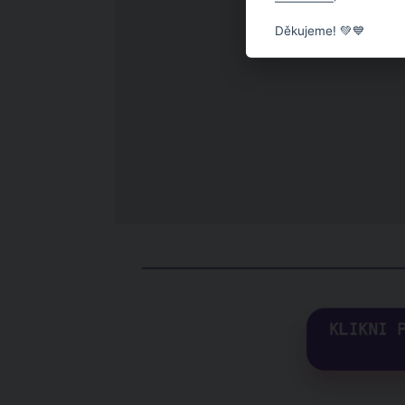
Děkujeme! 💚💙