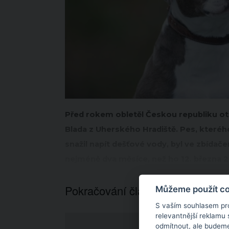
Před rokem obletěl Českou republiku ot
Blada z Uherského Hradiště. Pes, kteréh
snažil napít dešťové vody, byl ve zbídače
nejméně dva měsíce, než ho 12. března 20
Pokračování článku níže...
Můžeme použít coo
S vaším souhlasem pr
relevantnější reklamu
odmítnout
, ale budeme