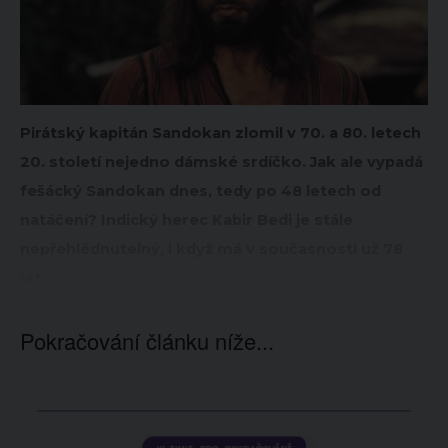
Pirátský kapitán Sandokan zlomil v 70. a 80. letech
20. století nejedno dámské srdíčko. Jak ale vypadá
fešácký Sandokan dnes, tedy po 48 letech od
natáčení? Indický herec Kabir Bedi je stále
nepřehlédnutelný, i když má v současnosti už 78
let.
Pokračování článku níže...