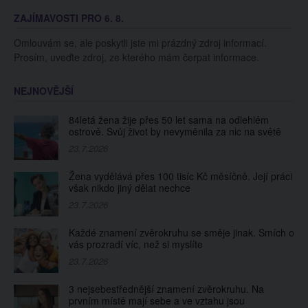
soupeřkou. Nikola
Veselého napadl před
ZAJÍMAVOSTI PRO 6. 8.
Lauberová dostala
nástupem do klece
před zápasem strach
fanoušek. Podívejte
Omlouvám se, ale poskytli jste mi prázdný zdroj informací.
se na video
Prosím, uveďte zdroj, ze kterého mám čerpat informace.
NEJNOVĚJŠÍ
84letá žena žije přes 50 let sama na odlehlém
ostrově. Svůj život by nevyměnila za nic na světě
23.7.2026
Žena vydělává přes 100 tisíc Kč měsíčně. Její práci
však nikdo jiný dělat nechce
23.7.2026
Každé znamení zvěrokruhu se směje jinak. Smích o
vás prozradí víc, než si myslíte
23.7.2026
3 nejsebestřednější znamení zvěrokruhu. Na
prvním místě mají sebe a ve vztahu jsou