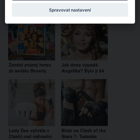
Doporučujeme:
Spravovat nastavení
Zemřel známý herec
Jak dnes vypadá
ze seriálu Beverly
Angelika? Bylo jí 84
Hills 90210. Hrál
let a vypadá stále
snoubence Brendy
úžasně
Lady Dee vyhrála v
Bizár na Clash of the
Clashi nad náhradní
Stars 7: Tadeáše