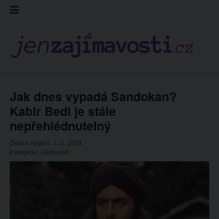
Skip
Kontakt
Prohláš
Redakc
to
cookies
content
Jak dnes vypadá Sandokan?
Kabir Bedi je stále
nepřehlédnutelný
Datum vydání: 1. 2. 2024
Kategorie:
Osobnosti