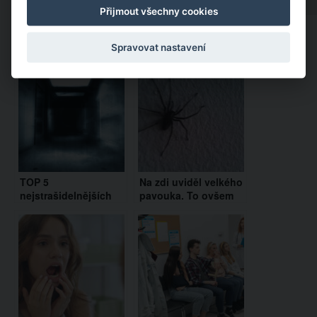
Přijmout všechny cookies
Doporučujeme:
Spravovat nastavení
TOP 5
Na zdi uviděl velkého
nejstrašidelnějších
pavouka. To ovšem
míst v Česku a na
nebylo zdaleka vše!
Slovensku: Z
nevysvětlitelných
temných sil a
nadpřirozených jevů
budete mít husí kůži