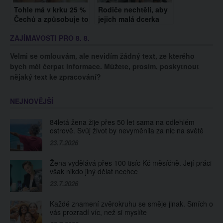
Tohle má v krku 25 %
Rodiče nechtěli, aby
Čechů a způsobuje to
jejich malá dcerka
zápach z úst.
seděla vedle něho.
ZAJÍMAVOSTI PRO 8. 8.
Koukněte, jak se toho
Když potom zjistili,
zbavit
kdo to je, došla jim
Velmi se omlouvám, ale nevidím žádný text, ze kterého
slova…
bych měl čerpat informace. Můžete, prosím, poskytnout
nějaký text ke zpracování?
NEJNOVĚJŠÍ
84letá žena žije přes 50 let sama na odlehlém
ostrově. Svůj život by nevyměnila za nic na světě
23.7.2026
Žena vydělává přes 100 tisíc Kč měsíčně. Její práci
však nikdo jiný dělat nechce
23.7.2026
Každé znamení zvěrokruhu se směje jinak. Smích o
vás prozradí víc, než si myslíte