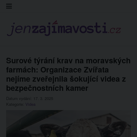
Skip
Kontakt
Prohláš
Redakc
to
cookies
content
Surové týrání krav na moravských
farmách: Organizace Zvířata
nejíme zveřejnila šokující videa z
bezpečnostních kamer
Datum vydání: 17. 3. 2025
Kategorie:
Videa