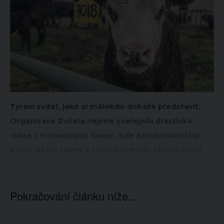
Týrání zvířat, jaké si málokdo dokáže představit.
Organizace Zvířata nejíme zveřejnila drastická
videa z moravských farem, kde zaměstnanci bijí
krávy, hází s telaty a surově je mučí. Mnozí diváci
nezvládli záběry dokoukat. A nedivíme se tomu.
Pokračování článku níže...