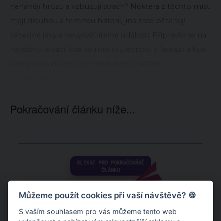
nahánějí hrůzu a vzbuzují strach? Některá z těchto míst
mají dlouhou a temnou historii, jiná zase přitahují
záhadné jevy a nevysvětlitelné události. Připravte se na
návštěvu lokací, kde se mísí skutečnost s fantazií a kde
každý krok může znamenat střet s něčím
nevysvětlitelným.
Pokračování článku níže...
Můžeme použít cookies při vaší návštěvě? 🍪
S vaším souhlasem pro vás můžeme tento web