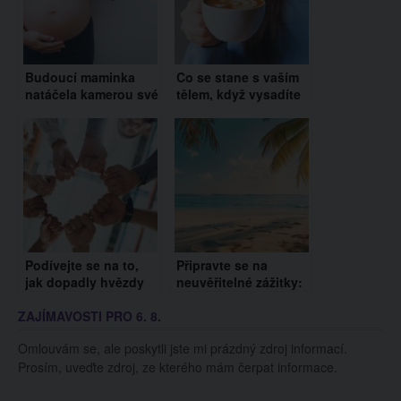
Budoucí maminka
Co se stane s vaším
natáčela kamerou své
tělem, když vysadíte
těhotenské břísko.
kofein?
Nečekala ale, že se jí
podaří zachytit tohle!
Podívejte se na to,
Připravte se na
jak dopadly hvězdy
neuvěřitelné zážitky:
pořadu Válka skladů.
Kdyby nebyly
ZAJÍMAVOSTI PRO 6. 8.
S některými se osud
natočeny, nevěřili
nemazlil
byste jim
Omlouvám se, ale poskytli jste mi prázdný zdroj informací.
Prosím, uveďte zdroj, ze kterého mám čerpat informace.