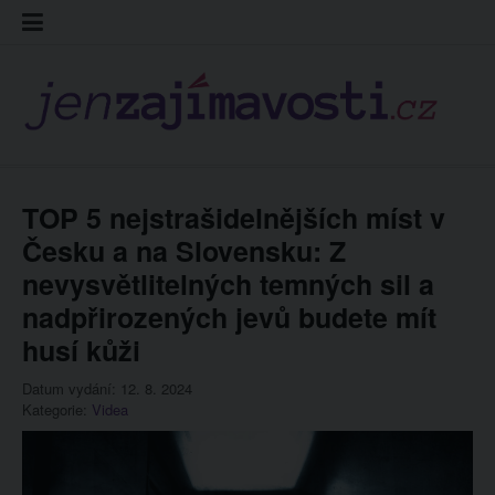
Skip
Kontakt
Prohláš
Redakc
to
cookies
content
TOP 5 nejstrašidelnějších míst v
Česku a na Slovensku: Z
nevysvětlitelných temných sil a
nadpřirozených jevů budete mít
husí kůži
Datum vydání: 12. 8. 2024
Kategorie:
Videa