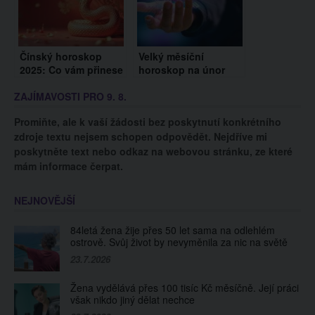
Čínský horoskop
Velký měsíční
2025: Co vám přinese
horoskop na únor
rok dřevěného Hada?
2025 pro všechna
ZAJÍMAVOSTI PRO 9. 8.
znamení zvěrokruhu
Promiňte, ale k vaší žádosti bez poskytnutí konkrétního
zdroje textu nejsem schopen odpovědět. Nejdříve mi
poskytněte text nebo odkaz na webovou stránku, ze které
mám informace čerpat.
NEJNOVĚJŠÍ
84letá žena žije přes 50 let sama na odlehlém
ostrově. Svůj život by nevyměnila za nic na světě
23.7.2026
Žena vydělává přes 100 tisíc Kč měsíčně. Její práci
však nikdo jiný dělat nechce