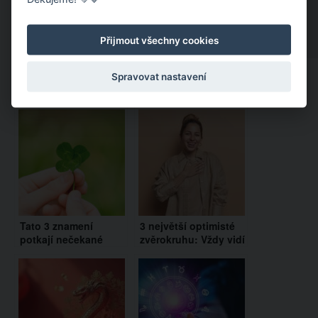
Přijmout všechny cookies
Spravovat nastavení
Doporučujeme:
Tato 3 znamení
3 největší optimisté
potkají nečekané
zvěrokruhu: Vždy vidí
životní změny a obrat
v lidech jenom to
k lepšímu
dobré a mají otevřené
srdce