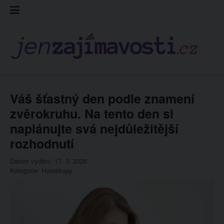
Skip
Kontakt
Prohláš
Redakc
to
cookies
content
Váš šťastný den podle znamení
zvěrokruhu. Na tento den si
naplánujte svá nejdůležitější
rozhodnutí
Datum vydání: 17. 3. 2026
Kategorie:
Horoskopy