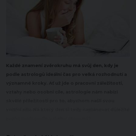
Každé znamení zvěrokruhu má svůj den, kdy je
podle astrologů ideální čas pro velká rozhodnutí a
významné kroky. Ať už jde o pracovní záležitosti,
vztahy nebo osobní cíle, astrologie nám nabízí
skvělé příležitosti pro to, abychom našli svou
vnitřní sílu. Na který den si tedy naplánovat důležité
rozhodnutí podle vašeho znamení?