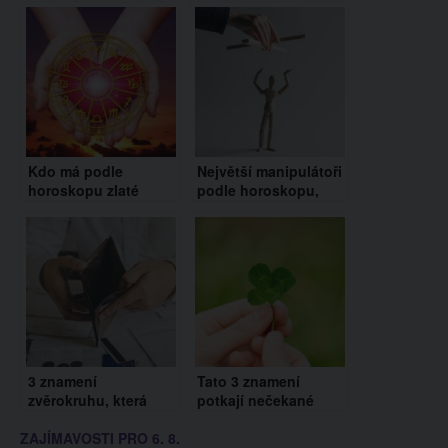
Kdo má podle
Největší manipulátoři
horoskopu zlaté
podle horoskopu,
srdce? Tato 3
kteří vás snadno
znamení zvěrokruhu
obalamutí: Odhalte je
vás nikdy nezklamou
dřív, než vám ublíží
3 znamení
Tato 3 znamení
zvěrokruhu, která
potkají nečekané
budou mít v září
životní změny a obrat
ZAJÍMAVOSTI PRO 6. 8.
finanční problémy.
k lepšímu