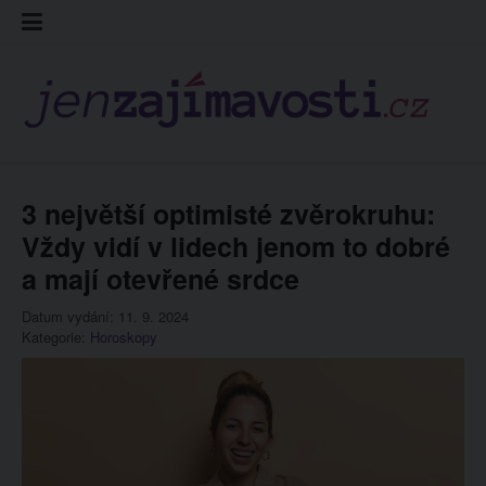
Skip
Kontakt
Prohláš
Redakc
to
cookies
content
3 největší optimisté zvěrokruhu:
Vždy vidí v lidech jenom to dobré
a mají otevřené srdce
Datum vydání: 11. 9. 2024
Kategorie:
Horoskopy