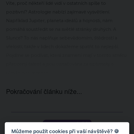
Víte, proč někteří lidé vidí v ostatních spíše to
pozitivní? Astrologie nabízí zajímavé vysvětlení.
Například Jupiter, planeta ideálů a hojnosti, nám
pomáhá soustředit se na světlé stránky druhých. A
Slunce? To nás naplňuje sebevědomím, štědrostí a
vřelostí, takže v lidech dokážeme spatřit to nejlepší.
Pojďme se podívat, která znamení mají v tomto směru
přirozený talent a jsou označována za optimisty s
otevřeným srdcem.
Pokračování článku níže...
Můžeme použít cookies při vaší návštěvě? 🍪