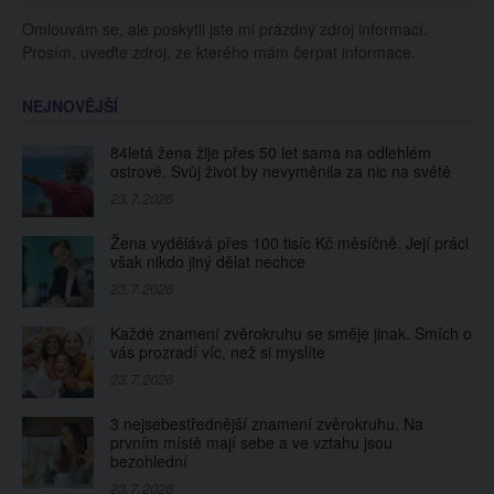
Hrozí vám prázdné
Omlouvám se, ale poskytli jste mi prázdný zdroj informací.
kapsy?
Prosím, uveďte zdroj, ze kterého mám čerpat informace.
NEJNOVĚJŠÍ
84letá žena žije přes 50 let sama na odlehlém
ostrově. Svůj život by nevyměnila za nic na světě
23.7.2026
Žena vydělává přes 100 tisíc Kč měsíčně. Její práci
však nikdo jiný dělat nechce
23.7.2026
Každé znamení zvěrokruhu se směje jinak. Smích o
vás prozradí víc, než si myslíte
23.7.2026
3 nejsebestřednější znamení zvěrokruhu. Na
prvním místě mají sebe a ve vztahu jsou
bezohlední
23.7.2026