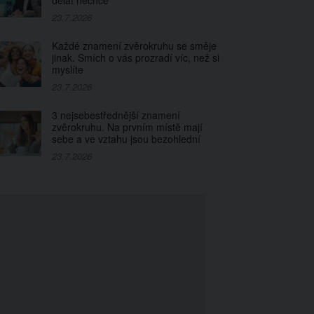
dělat nechce
23.7.2026
Každé znamení zvěrokruhu se směje
jinak. Smích o vás prozradí víc, než si
myslíte
23.7.2026
3 nejsebestřednější znamení
zvěrokruhu. Na prvním místě mají
sebe a ve vztahu jsou bezohlední
23.7.2026