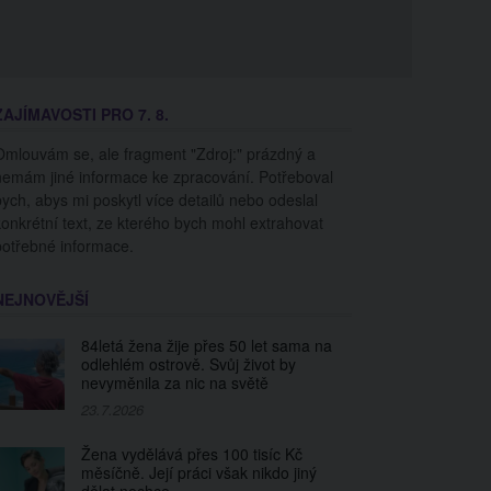
ZAJÍMAVOSTI PRO 7. 8.
Omlouvám se, ale fragment "Zdroj:" prázdný a
nemám jiné informace ke zpracování. Potřeboval
bych, abys mi poskytl více detailů nebo odeslal
konkrétní text, ze kterého bych mohl extrahovat
potřebné informace.
NEJNOVĚJŠÍ
84letá žena žije přes 50 let sama na
odlehlém ostrově. Svůj život by
nevyměnila za nic na světě
23.7.2026
Žena vydělává přes 100 tisíc Kč
měsíčně. Její práci však nikdo jiný