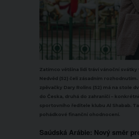
Zatímco většina lidí tráví vánoční svátky
Nedvěd (52) čelí zásadním rozhodnutím. 
zpěvačky Dary Rolins (52) má na stole dv
do Česka, druhá do zahraničí – konkrétn
sportovního ředitele klubu Al Shabab. Tat
pohádkové finanční ohodnocení.
Saúdská Arábie: Nový směr pr