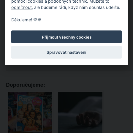
pomocí cookies a podobných technik. Můžete to
odmítnout
, ale budeme rádi, když nám souhlas udělíte.
Děkujeme! 💚💙
Přijmout všechny cookies
Spravovat nastavení
Doporučujeme: