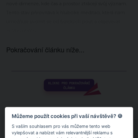
nové dimenze, kde čas a prostor ztrácejí svůj význam.
Tento stav přirovnává k hluboké meditaci, která nám
umožňuje uvolnit se od fyzických pout a objevovat
novou realitu.
Pokračování článku níže...
Můžeme použít cookies při vaší návštěvě? 🍪
S vaším souhlasem pro vás můžeme tento web
vylepšovat a nabízet vám relevantnější reklamu s