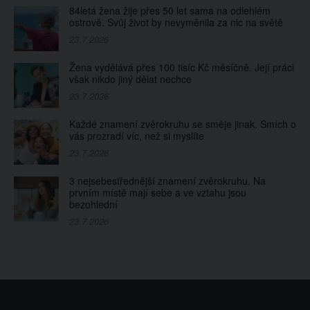
84letá žena žije přes 50 let sama na odlehlém
ostrově. Svůj život by nevyměnila za nic na světě
23.7.2026
Žena vydělává přes 100 tisíc Kč měsíčně. Její práci
však nikdo jiný dělat nechce
23.7.2026
Každé znamení zvěrokruhu se směje jinak. Smích o
vás prozradí víc, než si myslíte
23.7.2026
3 nejsebestřednější znamení zvěrokruhu. Na
prvním místě mají sebe a ve vztahu jsou
bezohlední
23.7.2026