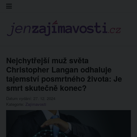
Skip
Kontakt
Prohláš
Redakc
to
cookies
content
Nejchytřejší muž světa
Christopher Langan odhaluje
tajemství posmrtného života: Je
smrt skutečně konec?
Datum vydání: 27. 12. 2024
Kategorie:
Zajímavosti