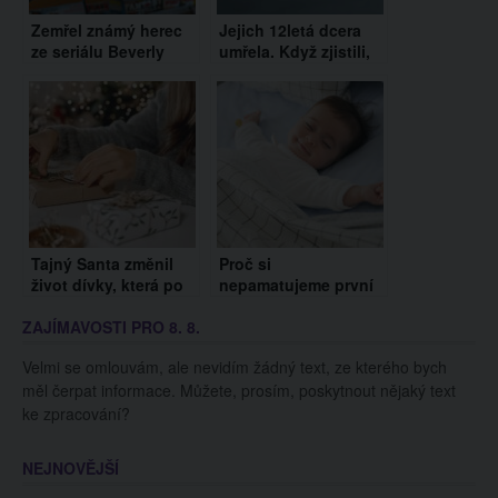
Zemřel známý herec
Jejich 12letá dcera
ze seriálu Beverly
umřela. Když zjistili,
Hills 90210. Hrál
co je napsané na
snoubence Brendy
zadní straně jejího
zrcadla, zůstali v
šoku!
Tajný Santa změnil
Proč si
život dívky, která po
nepamatujeme první
smrti matky
roky života?
ZAJÍMAVOSTI PRO 8. 8.
vychovává pět
Fenomén dětské
sourozenců
amnézie zkoumal už
Velmi se omlouvám, ale nevidím žádný text, ze kterého bych
Freud
měl čerpat informace. Můžete, prosím, poskytnout nějaký text
ke zpracování?
NEJNOVĚJŠÍ