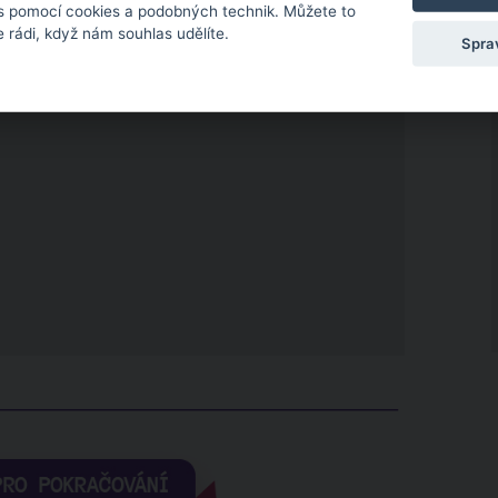
 s pomocí cookies a podobných technik. Můžete to
 rádi, když nám souhlas udělíte.
Spra