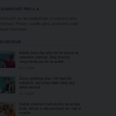
ZAJÍMAVOSTI PRO 6. 8.
Omlouvám se, ale poskytli jste mi prázdný zdroj
informací. Prosím, uveďte zdroj, ze kterého mám
čerpat informace.
NEJNOVĚJŠÍ
84letá žena žije přes 50 let sama na
odlehlém ostrově. Svůj život by
nevyměnila za nic na světě
23.7.2026
Žena vydělává přes 100 tisíc Kč
měsíčně. Její práci však nikdo jiný
dělat nechce
23.7.2026
Každé znamení zvěrokruhu se směje
jinak. Smích o vás prozradí víc, než si
myslíte