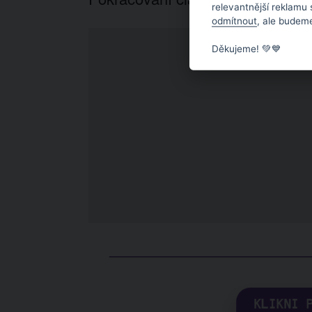
relevantnější reklamu
odmítnout
, ale budeme
Děkujeme! 💚💙