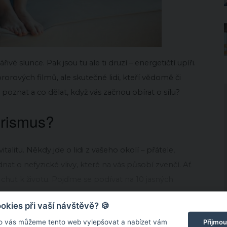
řivé slunce. Pak jsou tu ale ti druzí – energetičtí upíři.
rových filmů, ale skutečné lidi, kteří vědomě či
 poznat a co dělat, když vás začnou obírat o sílu?
irismus?
vitalitu. Někdy jde o lidi z vašeho okolí – přátele,
nat o nefyzické vlivy, které na vás působí zvenčí. Ať
o chuť k životu. Pojďme se podívat na 10 jasných
kies při vaší návštěvě? 🍪
Přijmou
o vás můžeme tento web vylepšovat a nabízet vám