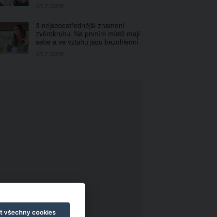
23.7.2026
3 nejsebestřednější znamení
zvěrokruhu. Na prvním místě mají
sebe a ve vztahu jsou bezohlední
23.7.2026
t všechny cookies