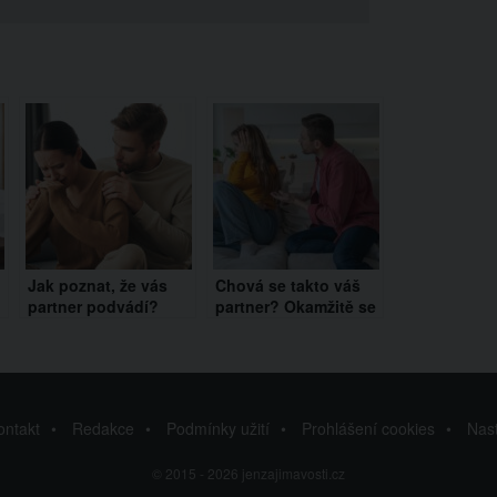
Jak poznat, že vás
Chová se takto váš
partner podvádí?
partner? Okamžitě se
Tohle ho prozradí
s ním rozejděte
ontakt
Redakce
Podmínky užití
Prohlášení cookies
Nas
© 2015 - 2026 jenzajimavosti.cz