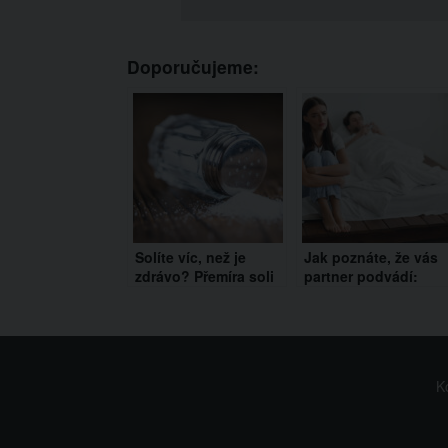
Doporučujeme:
Solíte víc, než je
Jak poznáte, že vás
zdrávo? Přemíra soli
partner podvádí:
se projeví bolestmi
Podle soukromého
hlavy či problémy se
detektiva Davida
zuby
Kinga si všímejte
hned několika
signálů
K