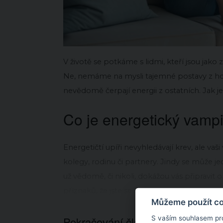
V životě se potkáme s lidmi, kteří jsou jako zá
Ne, nemáme na mysli tajemné postavy z horo
nevědomě čerpají energii z ostatních. Jak je
Co je energetický vamp
Energetičtí upíři nevyhledávají krev, ale vaši 
kolegy, rodinu či partnery. Jindy se může jed
už vědomě, či nikoli, dokážou vás připravit 
příznaků, že jste se stali jejich obětí.
Můžeme použít coo
S vaším souhlasem pr
Pokračování článku níže...