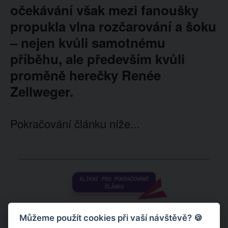
očekávání však mezi fanoušky
propukla vlna rozčarování a šoku
– nejen kvůli samotnému
příběhu, ale především kvůli
proměně herečky Renée
Zellweger.
Pokračování článku níže...
Můžeme použít cookies při vaší návštěvě? 🍪