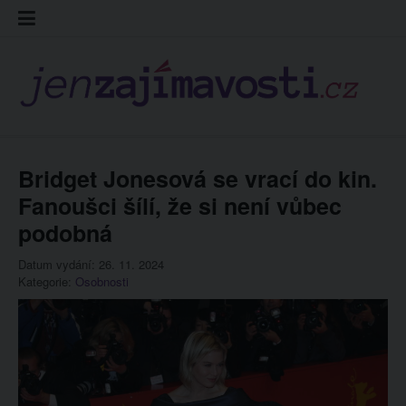
Skip
Kontakt
Prohláš
Redakc
to
cookies
content
Bridget Jonesová se vrací do kin.
Fanoušci šílí, že si není vůbec
podobná
Datum vydání: 26. 11. 2024
Kategorie:
Osobnosti