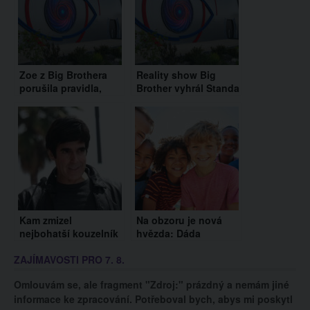
Zoe z Big Brothera
Reality show Big
porušila pravidla,
Brother vyhrál Standa
vyřazené Elle dala do
Liška. Ze soutěže si
kapsy vzkaz. Co v
odnesl 2,5 milionu
něm napsala?
korun
Kam zmizel
Na obzoru je nová
nejbohatší kouzelník
hvězda: Dáda
světa? David
Patrasová končí,
ZAJÍMAVOSTI PRO 7. 8.
Copperfield se stáhl
srdce dětí si získává
do ústraní
nová umělkyně
Omlouvám se, ale fragment "Zdroj:" prázdný a nemám jiné
informace ke zpracování. Potřeboval bych, abys mi poskytl