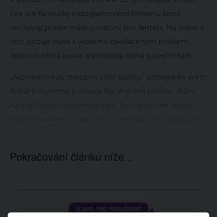
Fox své fanoušky instagramovými fotkami, které
nechávají pouze málo prostoru pro fantazii. Na jedné z
nich pózuje nahá s viditelně zakulaceným bříškem,
zatímco černá barva dramaticky stéká po jejím těle.
„Nic není nikdy ztraceno, vítej zpátky,“
připojila ke svým
fotkám dojemný popisek. Na druhém snímku drží v
ruce pozitivní těhotenský test. Tato radostná zpráva
právě pro ni i jejího partnera znamená nové začátky po
předchozích těžkostech.
Pokračování článku níže...