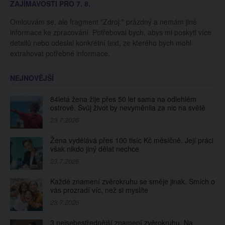
ZAJÍMAVOSTI PRO 7. 8.
hlasem. Měl 87 let
Omlouvám se, ale fragment "Zdroj:" prázdný a nemám jiné
informace ke zpracování. Potřeboval bych, abys mi poskytl více
detailů nebo odeslal konkrétní text, ze kterého bych mohl
extrahovat potřebné informace.
NEJNOVĚJŠÍ
84letá žena žije přes 50 let sama na odlehlém
ostrově. Svůj život by nevyměnila za nic na světě
23.7.2026
Žena vydělává přes 100 tisíc Kč měsíčně. Její práci
však nikdo jiný dělat nechce
23.7.2026
Každé znamení zvěrokruhu se směje jinak. Smích o
vás prozradí víc, než si myslíte
23.7.2026
3 nejsebestřednější znamení zvěrokruhu. Na