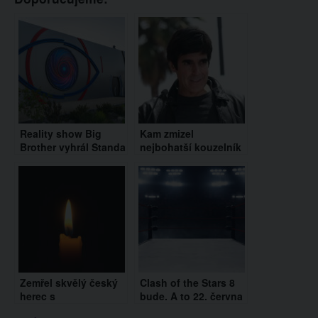
Reality show Big
Kam zmizel
Brother vyhrál Standa
nejbohatší kouzelník
Liška. Ze soutěže si
světa? David
odnesl 2,5 milionu
Copperfield se stáhl
korun
do ústraní
Zemřel skvělý český
Clash of the Stars 8
herec s
bude. A to 22. června
nezapomenutelným
2024 v Ostravě