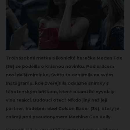
Trojnásobná matka a ikonická herečka Megan Fox
(38) se podělila o krásnou novinku. Pod srdcem
nosí další miminko. Světu to oznámila na svém
Instagramu, kde zveřejnila odvážné snímky s
těhotenským bříškem, které okamžitě vyvolaly
vlnu reakcí. Budoucí otec? Nikdo jiný než její
partner, hudební rebel Colson Baker (34), který je
známý pod pseudonymem Machine Gun Kelly.
V pondělí 16. listopadu 2024 večer překvapila Megan