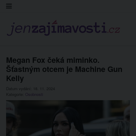
Skip
Kontakt
Prohláš
Redakc
to
cookies
content
Megan Fox čeká miminko.
Šťastným otcem je Machine Gun
Kelly
Datum vydání: 18. 11. 2024
Kategorie:
Osobnosti