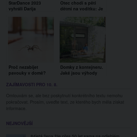
StarDance 2023
Otec chodí s pěti
vyhráli Darija
dětmi na vodítku: Je
Pavlovičová a
to rodičovský
Dominik Vodička
vynález, nebo týrání?
Proč nezabíjet
Domky z kontejneru.
pavouky v domě?
Jaké jsou výhody
Tyto důvody byste
tohoto moderního
ZAJÍMAVOSTI PRO 10. 8.
měli znát
bydlení?
Omlouvám se, ale bez poskytnutí konkrétního textu nemohu
pokračovat. Prosím, uveďte text, ze kterého bych měla získat
informace.
NEJNOVĚJŠÍ
84letá žena žije přes 50 let sama na odlehlém