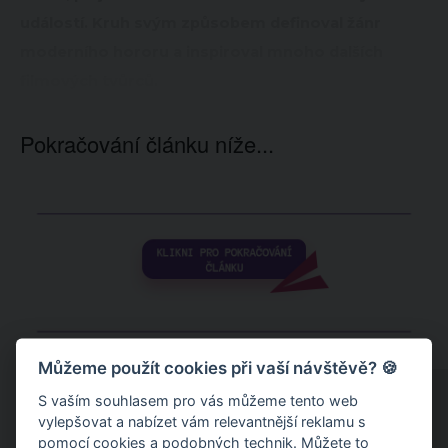
událostí. Kruh svým způsobem definoval žánr
moderního hororu a inspiroval mnoho dalších
filmových tvůrců.
Pokračování článku níže...
Můžeme použít cookies při vaší návštěvě? 🍪
S vaším souhlasem pro vás můžeme tento web
vylepšovat a nabízet vám relevantnější reklamu s
pomocí cookies a podobných technik. Můžete to