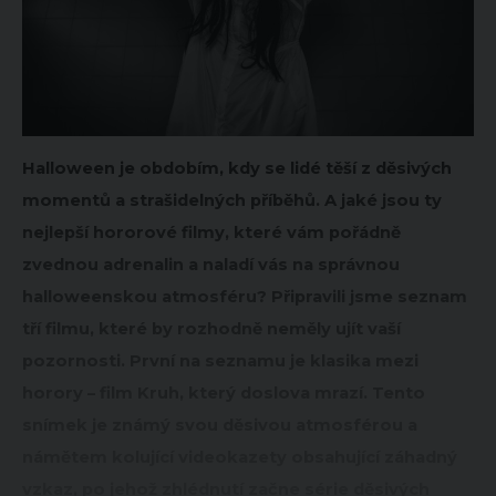
Halloween je obdobím, kdy se lidé těší z děsivých
momentů a strašidelných příběhů. A jaké jsou ty
nejlepší hororové filmy, které vám pořádně
zvednou adrenalin a naladí vás na správnou
halloweenskou atmosféru? Připravili jsme seznam
tří filmu, které by rozhodně neměly ujít vaší
pozornosti. První na seznamu je klasika mezi
horory – film Kruh, který doslova mrazí. Tento
snímek je známý svou děsivou atmosférou a
námětem kolující videokazety obsahující záhadný
vzkaz, po jehož zhlédnutí začne série děsivých