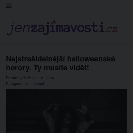
Skip
Kontakt
Prohláš
Redakc
to
cookies
content
Nejstrašidelnější halloweenské
horory. Ty musíte vidět!
Datum vydání: 30. 10. 2024
Kategorie:
Domácnost