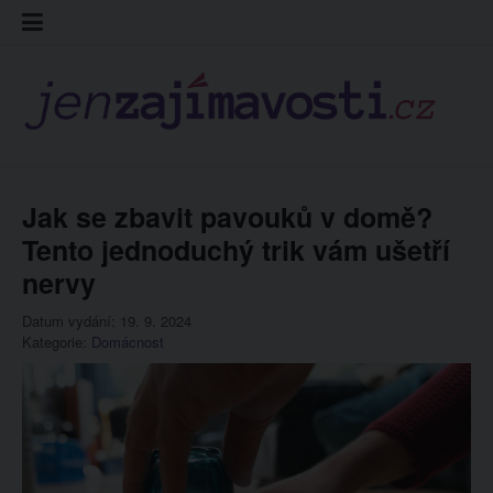
Skip
Kontakt
Prohláš
Redakc
to
cookies
content
Jak se zbavit pavouků v domě?
Tento jednoduchý trik vám ušetří
nervy
Datum vydání: 19. 9. 2024
Kategorie:
Domácnost