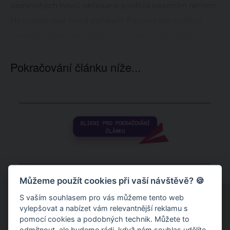
osminohých tvorů nečekaně prolézá okenním rámem.
Nemusíte však hned panikařit. Pavouci sice mohou
vypadat děsivě, ale většina z nich není nebezpečná.
Pokračování článku níže...
Můžeme použít cookies při vaší návštěvě? 🍪
S vaším souhlasem pro vás můžeme tento web
vylepšovat a nabízet vám relevantnější reklamu s
pomocí cookies a podobných technik. Můžete to
odmítnout
, ale budeme rádi, když nám souhlas udělíte.