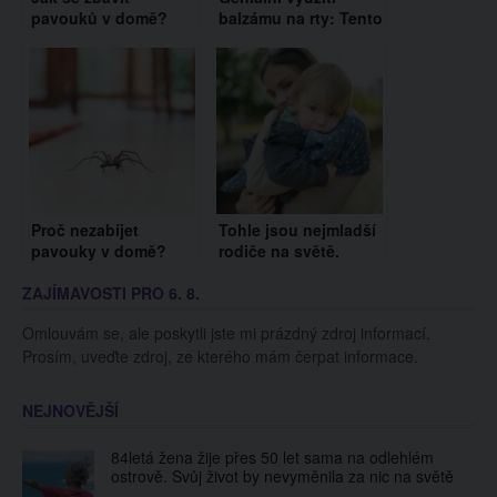
pavouků v domě?
balzámu na rty: Tento
Vyzkoušejte tyto triky
všestranný pomocník
nepaří jenom na ústa
Proč nezabíjet
Tohle jsou nejmladší
pavouky v domě?
rodiče na světě.
Tyto důvody byste
Dokážou děti
ZAJÍMAVOSTI PRO 6. 8.
měli znát
vychovat další děti?
Omlouvám se, ale poskytli jste mi prázdný zdroj informací.
Prosím, uveďte zdroj, ze kterého mám čerpat informace.
NEJNOVĚJŠÍ
84letá žena žije přes 50 let sama na odlehlém
ostrově. Svůj život by nevyměnila za nic na světě