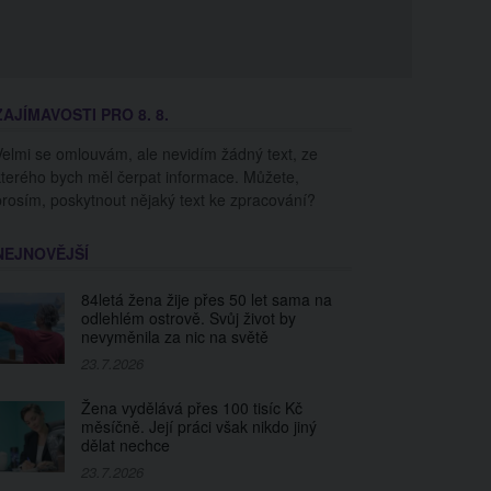
ZAJÍMAVOSTI PRO 8. 8.
Velmi se omlouvám, ale nevidím žádný text, ze
kterého bych měl čerpat informace. Můžete,
prosím, poskytnout nějaký text ke zpracování?
NEJNOVĚJŠÍ
84letá žena žije přes 50 let sama na
odlehlém ostrově. Svůj život by
nevyměnila za nic na světě
23.7.2026
Žena vydělává přes 100 tisíc Kč
měsíčně. Její práci však nikdo jiný
dělat nechce
23.7.2026