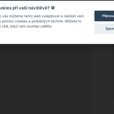
 krve mezi nenarozenými dvojčaty.
„Bylo to, jako by
kies při vaší návštěvě? 🍪
 Jayde.
„Řekli nám, že naše děti mají jen
Přijmou
o vás můžeme tento web vylepšovat a nabízet vám
 s pomocí cookies a podobných technik. Můžete to
 rádi, když nám souhlas udělíte.
Spra