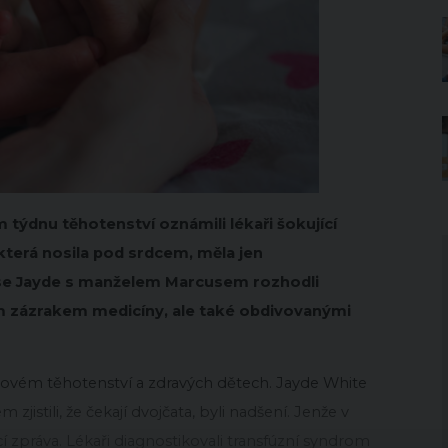
ýdnu těhotenství oznámili lékaři šokující
, která nosila pod srdcem, měla jen
o se Jayde s manželem Marcusem rozhodli
om zázrakem medicíny, ale také obdivovanými
vém těhotenství a zdravých dětech. Jayde White
istili, že čekají dvojčata, byli nadšení. Jenže v
í zpráva. Lékaři diagnostikovali transfúzní syndrom