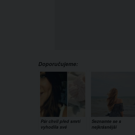
Doporučujeme:
Pár chvil před smrtí
Seznamte se s
vyhodila své
nejkrásnější
novorozeně z okna.
babičkou světa. Je jí