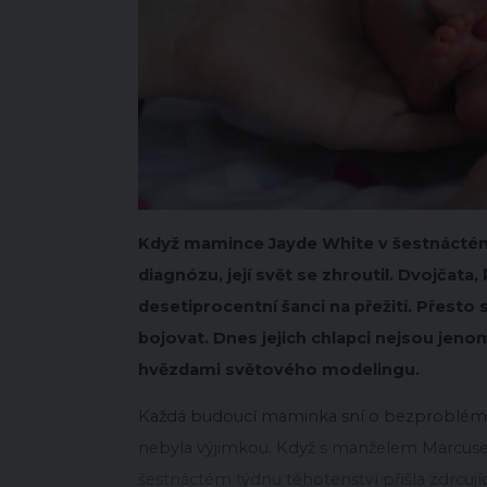
Když mamince Jayde White v šestnáctém t
diagnózu, její svět se zhroutil. Dvojčata
desetiprocentní šanci na přežití. Přest
bojovat. Dnes jejich chlapci nejsou jen
hvězdami světového modelingu.
Každá budoucí maminka sní o bezproblémo
nebyla výjimkou. Když s manželem Marcusem zj
šestnáctém týdnu těhotenství přišla zdrcujíc