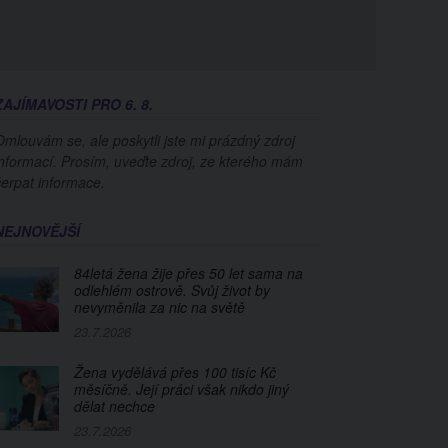
ZAJÍMAVOSTI PRO 6. 8.
Omlouvám se, ale poskytli jste mi prázdný zdroj
informací. Prosím, uveďte zdroj, ze kterého mám
čerpat informace.
NEJNOVĚJŠÍ
84letá žena žije přes 50 let sama na
odlehlém ostrově. Svůj život by
nevyměnila za nic na světě
23.7.2026
Žena vydělává přes 100 tisíc Kč
měsíčně. Její práci však nikdo jiný
dělat nechce
23.7.2026