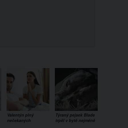
Valentýn plný
Týraný pejsek Blade
nečekaných
trpěl v bytě nejméně
odhalení: Příběh
2 měsíce. Sousedi