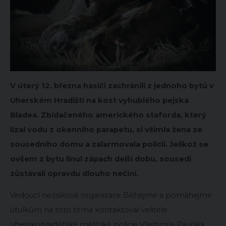
V úterý 12. března hasiči zachránili z jednoho bytů v
Uherském Hradišti na kost vyhublého pejska
Bladea. Zbídačeného amerického staforda, který
lízal vodu z okenního parapetu, si všimla žena ze
sousedního domu a zalarmovala policii. Jelikož se
ovšem z bytu linul zápach delší dobu, sousedi
zůstávali opravdu dlouho nečiní.
Vedoucí neziskové organizace Běhejme a pomáhejme
útulkům na toto téma kontaktoval velitele
uherskohradišťské městské policie Vlastimila Pauříka.