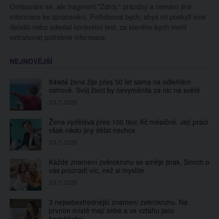
Omlouvám se, ale fragment "Zdroj:" prázdný a nemám jiné
vězení
dívka v dokumentu
informace ke zpracování. Potřeboval bych, abys mi poskytl více
detailů nebo odeslal konkrétní text, ze kterého bych mohl
extrahovat potřebné informace.
NEJNOVĚJŠÍ
84letá žena žije přes 50 let sama na odlehlém
ostrově. Svůj život by nevyměnila za nic na světě
23.7.2026
Žena vydělává přes 100 tisíc Kč měsíčně. Její práci
však nikdo jiný dělat nechce
23.7.2026
Každé znamení zvěrokruhu se směje jinak. Smích o
vás prozradí víc, než si myslíte
23.7.2026
3 nejsebestřednější znamení zvěrokruhu. Na
prvním místě mají sebe a ve vztahu jsou
bezohlední