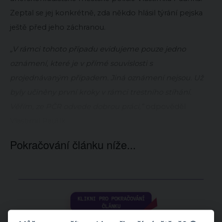
Zeptal se jej konkrétně, zda někdo hlásil týrání pejska
ještě před jeho záchranou.
„V rámci tohoto případu evidujeme pouze jedno
oznámení, které je v přímé souvislosti s
projednávaným případem. Jiná oznámení nejsou. Už
byly učiněny první kroky v rámci trestního stíhání.
Věřím, ze PČR odvede dobrou práci,”
odpověděl
Vlastimil Pauřík.
Pokračování článku níže...