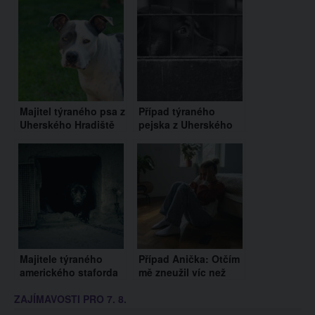
Majitel týraného psa z
Případ týraného
Uherského Hradiště
pejska z Uherského
se vyjádřil. Martin
Hradiště otřásá
Tomaštík má údajně
Českem. Jak může
problémy s
člověk udělat něco
psychikou
takového?
Majitele týraného
Případ Anička: Otčím
amerického staforda
mě zneužil víc než
z Uherského Hradiště
200krát. Máma to
ZAJÍMAVOSTI PRO 7. 8.
řeší policie. Martinovi
věděla, a přesto s ním
T. hrozí až tři roky
pořád spala, řekla