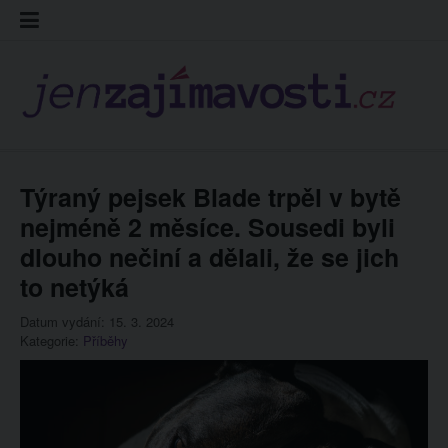
Skip
Kontakt
Prohláš
Redakc
to
cookies
content
Týraný pejsek Blade trpěl v bytě
nejméně 2 měsíce. Sousedi byli
dlouho nečiní a dělali, že se jich
to netýká
Datum vydání: 15. 3. 2024
Kategorie:
Příběhy