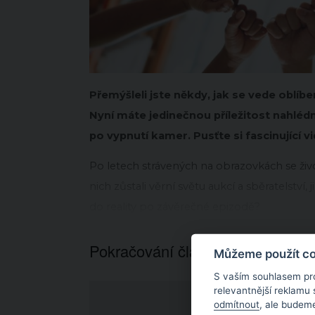
Přemýšleli jste někdy, jak se vede oblíb
Nyní máte jedinečnou příležitost nahlédno
po vypnutí kamer. Pusťte si fascinující v
Po letech strávených na obrazovkách se živ
nich zůstali věrní světu aukcí a sběratelství, 
do reality po závěrečné epizodě?
Pokračování článku níže...
Můžeme použít coo
S vaším souhlasem pr
relevantnější reklamu
odmítnout
, ale budeme