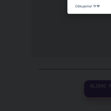
Děkujeme! 💚💙