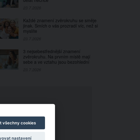
dělat nechce
23.7.2026
Každé znamení zvěrokruhu se směje
jinak. Smích o vás prozradí víc, než si
myslíte
23.7.2026
3 nejsebestřednější znamení
zvěrokruhu. Na prvním místě mají
sebe a ve vztahu jsou bezohlední
23.7.2026
t všechny cookies
vovat nastavení