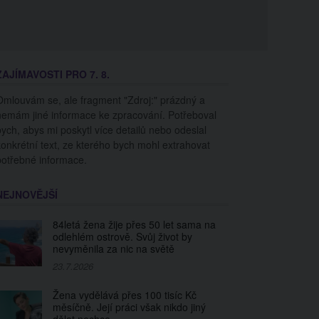
ZAJÍMAVOSTI PRO 7. 8.
Omlouvám se, ale fragment "Zdroj:" prázdný a
nemám jiné informace ke zpracování. Potřeboval
bych, abys mi poskytl více detailů nebo odeslal
konkrétní text, ze kterého bych mohl extrahovat
potřebné informace.
NEJNOVĚJŠÍ
84letá žena žije přes 50 let sama na
odlehlém ostrově. Svůj život by
nevyměnila za nic na světě
23.7.2026
Žena vydělává přes 100 tisíc Kč
měsíčně. Její práci však nikdo jiný