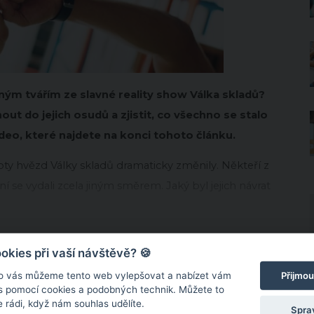
eným tvářím ze slavné reality show Válka skladů?
ut do jejich osudů a zjistit, co všechno se stalo
ideo, které najdete na konci tohoto článku.
oty hvězd Války skladů dramaticky změnily. Někteří z
jiní se vydali zcela jiným směrem. Jaký byl jejich návrat
kies při vaší návštěvě? 🍪
Přijmou
o vás můžeme tento web vylepšovat a nabízet vám
 s pomocí cookies a podobných technik. Můžete to
 rádi, když nám souhlas udělíte.
Spra