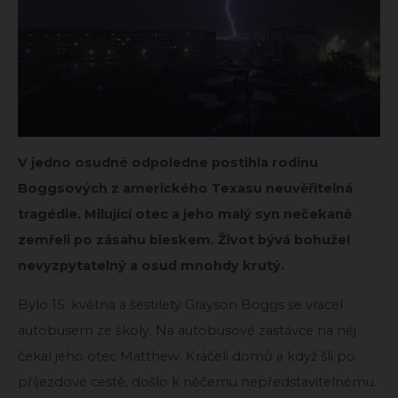
V jedno osudné odpoledne postihla rodinu
Boggsových z amerického Texasu neuvěřitelná
tragédie. Milující otec a jeho malý syn nečekaně
zemřeli po zásahu bleskem. Život bývá bohužel
nevyzpytatelný a osud mnohdy krutý.
Bylo 15. května a šestiletý Grayson Boggs se vracel
autobusem ze školy. Na autobusové zastávce na něj
čekal jeho otec Matthew. Kráčeli domů a když šli po
příjezdové cestě, došlo k něčemu nepředstavitelnému.