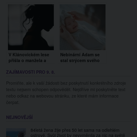
smrti matky
zařízení: Případ smrti
vychovává pět
pětiletého chlapce ve
sourozenců
Lvově
V Klánovickém lese
Nebinární Adam se
přišla o manžela a
stal strýcem svého
dcerku. Nyní se
syna. Splnil své
ZAJÍMAVOSTI PRO 9. 8.
rozhodla promluvit
sestře sen o rodině
Promiňte, ale k vaší žádosti bez poskytnutí konkrétního zdroje
textu nejsem schopen odpovědět. Nejdříve mi poskytněte text
nebo odkaz na webovou stránku, ze které mám informace
čerpat.
NEJNOVĚJŠÍ
84letá žena žije přes 50 let sama na odlehlém
ostrově. Svůj život by nevyměnila za nic na světě