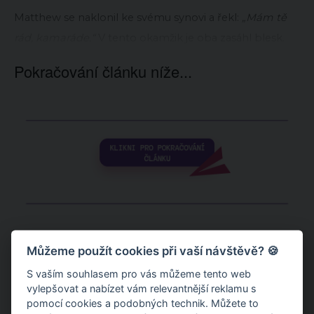
Matthew se naklonil ke svému synovi a řekl:
„Mám tě
rád, kamaráde.“
V tento okamžik je oba zasáhl blesk.
Pokračování článku níže...
Můžeme použít cookies při vaší návštěvě? 🍪
S vaším souhlasem pro vás můžeme tento web
vylepšovat a nabízet vám relevantnější reklamu s
pomocí cookies a podobných technik. Můžete to