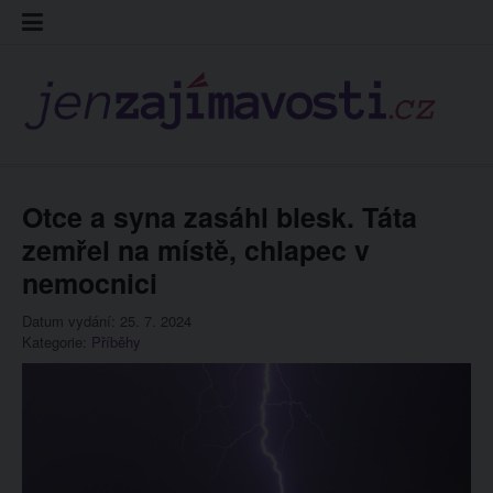
Skip
Kontakt
Prohláš
Redakc
to
cookies
content
Otce a syna zasáhl blesk. Táta
zemřel na místě, chlapec v
nemocnici
Datum vydání: 25. 7. 2024
Kategorie:
Příběhy