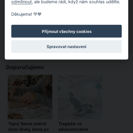
odmítnout
, ale budeme rádi, když nám souhlas udělíte.
Děkujeme! 💚💙
Přijmout všechny cookies
Spravovat nastavení
Doporučujeme:
Tajný Santa změnil
Tragédie ve
život dívky, která po
zdravotnickém