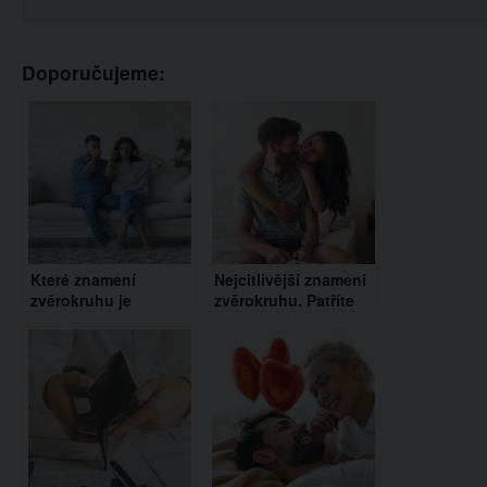
Doporučujeme:
Které znamení
Nejcitlivější znamení
zvěrokruhu je
zvěrokruhu. Patříte
nejtvrdohlavější?
mezi ně i vy?
Tyto tři vás překvapí