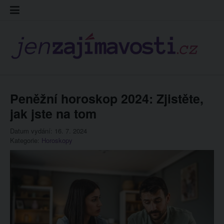
Skip
Kontakt
Prohláš
Redakc
to
cookies
content
Peněžní horoskop 2024: Zjistěte,
jak jste na tom
Datum vydání: 16. 7. 2024
Kategorie:
Horoskopy