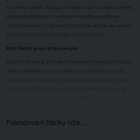
konečně vyplatí. Nezapomínejte však na odpovědnost
vůči svým blízkým. Investujte moudře a snažte se
udržet stabilitu v rodinném rozpočtu, abyste se vyhnuli
nepříjemným překvapením na konci roku.
Býk: Štěstí přeje připraveným
Býci, tento rok je pro vás ve znamení finančního růstu.
Vaše tvrdohlavost a vytrvalost vám přinesou ovoce.
Bude se vám dařit nejen v práci, ale i ve spoření. Pokud
plánujete větší výdaje, například svatbu, nemusíte se
bát, budete mít dostatek prostředků na pokrytí všech
nákladů.
Pokračování článku níže...