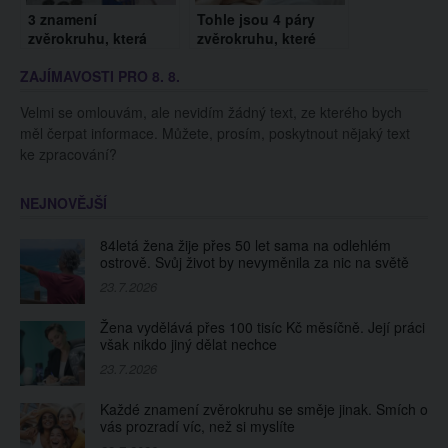
3 znamení
Tohle jsou 4 páry
zvěrokruhu, která
zvěrokruhu, které
budou mít v září
spolu zůstanou po
ZAJÍMAVOSTI PRO 8. 8.
finanční problémy.
celý život
Hrozí vám prázdné
Velmi se omlouvám, ale nevidím žádný text, ze kterého bych
kapsy?
měl čerpat informace. Můžete, prosím, poskytnout nějaký text
ke zpracování?
NEJNOVĚJŠÍ
84letá žena žije přes 50 let sama na odlehlém
ostrově. Svůj život by nevyměnila za nic na světě
23.7.2026
Žena vydělává přes 100 tisíc Kč měsíčně. Její práci
však nikdo jiný dělat nechce
23.7.2026
Každé znamení zvěrokruhu se směje jinak. Smích o
vás prozradí víc, než si myslíte