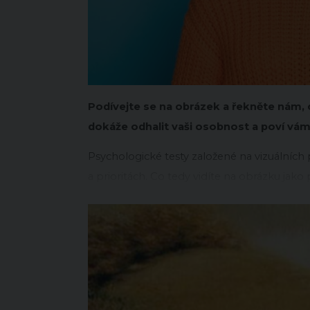
Podívejte se na obrázek a řekněte nám, c
dokáže odhalit vaši osobnost a poví vám,
Psychologické testy založené na vizuální
a prioritách. Co tedy vidíte na obrázku jako 