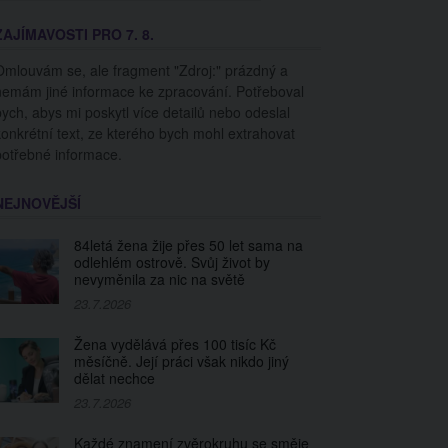
ZAJÍMAVOSTI PRO 7. 8.
Omlouvám se, ale fragment "Zdroj:" prázdný a
nemám jiné informace ke zpracování. Potřeboval
bych, abys mi poskytl více detailů nebo odeslal
konkrétní text, ze kterého bych mohl extrahovat
potřebné informace.
NEJNOVĚJŠÍ
84letá žena žije přes 50 let sama na
odlehlém ostrově. Svůj život by
nevyměnila za nic na světě
23.7.2026
Žena vydělává přes 100 tisíc Kč
měsíčně. Její práci však nikdo jiný
dělat nechce
23.7.2026
Každé znamení zvěrokruhu se směje