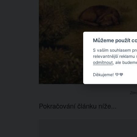
Můžeme použít coo
S vaším souhlasem pr
relevantnější reklamu
odmítnout
, ale budeme
Děkujeme! 💚💙
Zdro
Pokračování článku níže...