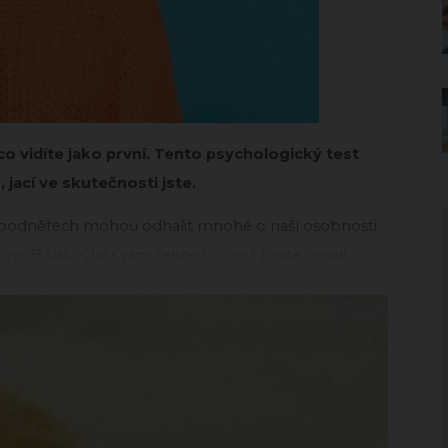
o vidíte jako první. Tento psychologický test
 jací ve skutečnosti jste.
ch podnětech mohou odhalit mnohé o naší osobnosti
první? Váš výběr vám řekne víc, než byste čekali.