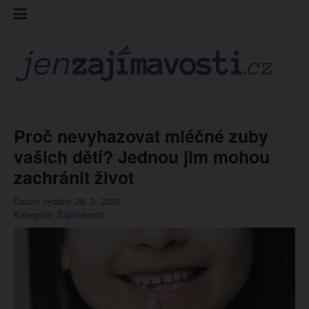
Skip
Kontakt
Prohláš
Redakc
to
cookies
content
Proč nevyhazovat mléčné zuby
vašich dětí? Jednou jim mohou
zachránit život
Datum vydání: 28. 3. 2024
Kategorie:
Zajímavosti