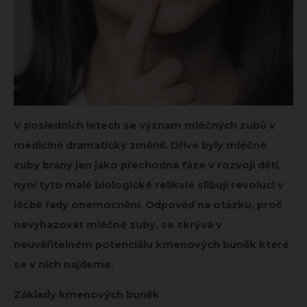
V posledních letech se význam mléčných zubů v
medicíně dramaticky změnil. Dříve byly mléčné
zuby brány jen jako přechodná fáze v rozvoji dětí,
nyní tyto malé biologické relikvie slibují revoluci v
léčbě řady onemocnění. Odpověď na otázku, proč
nevyhazovat mléčné zuby, se skrývá v
neuvěřitelném potenciálu kmenových buněk které
se v nich najdeme.
Základy kmenových buněk