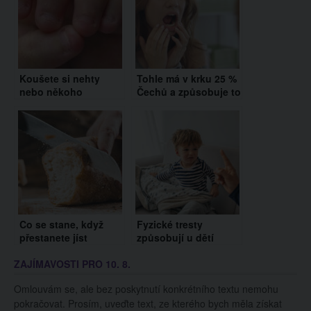
Koušete si nehty
Tohle má v krku 25 %
nebo někoho
Čechů a způsobuje to
takového znáte?
zápach z úst.
Budete se divit, co to
Koukněte, jak se toho
vypovídá o osobnosti
zbavit
člověka!
Co se stane, když
Fyzické tresty
přestanete jíst
způsobují u dětí
chleba? Vaše tělo
dlouhodobé
ZAJÍMAVOSTI PRO 10. 8.
vám poděkuje
následky. Tento
článek by si měl
Omlouvám se, ale bez poskytnutí konkrétního textu nemohu
přečíst každý rodič
pokračovat. Prosím, uveďte text, ze kterého bych měla získat