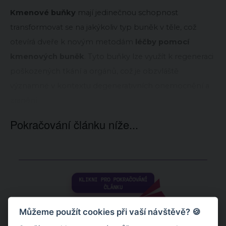
Kmenové buňky
mají jedinečnou schopnost
transformovat se na jakýkoliv typ buněk v těle, což
otevírá dveře k novým metodám
léčby pomocí
kmenových buněk
. Tyto buňky lze využít k regeneraci
poškozených tkání a orgánů, což je obzvláště
významné v kontextu degenerativních onemocnění a
zranění.
Pokračování článku níže...
Můžeme použít cookies při vaší návštěvě? 🍪