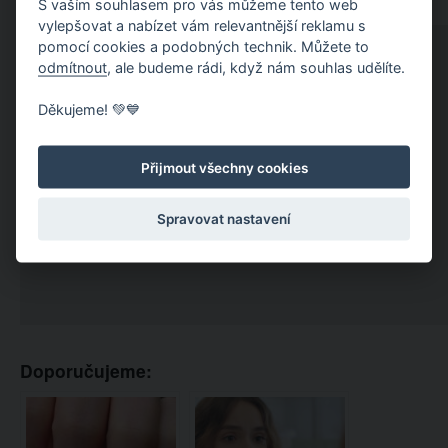
S vaším souhlasem pro vás můžeme tento web
vylepšovat a nabízet vám relevantnější reklamu s
pomocí cookies a podobných technik. Můžete to
odmítnout
, ale budeme rádi, když nám souhlas udělíte.
Děkujeme! 💚💙
Přijmout všechny cookies
Spravovat nastavení
Doporučujeme: