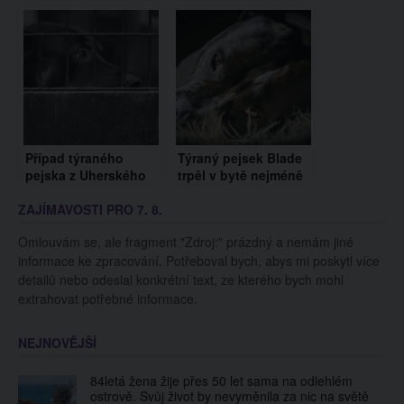
péči. Dostal nové
pejska Blada? Rázně
jméno, to původní mu
se vyjádřili Hana
moc štěstí nepřineslo
Mašlíková, Anna K.
nebo Jiří Pospíšil
Případ týraného
Týraný pejsek Blade
pejska z Uherského
trpěl v bytě nejméně
Hradiště otřásá
2 měsíce. Sousedi
ZAJÍMAVOSTI PRO 7. 8.
Českem. Jak může
byli dlouho nečiní a
člověk udělat něco
dělali, že se jich to
Omlouvám se, ale fragment "Zdroj:" prázdný a nemám jiné
takového?
netýká
informace ke zpracování. Potřeboval bych, abys mi poskytl více
detailů nebo odeslal konkrétní text, ze kterého bych mohl
extrahovat potřebné informace.
NEJNOVĚJŠÍ
84letá žena žije přes 50 let sama na odlehlém
ostrově. Svůj život by nevyměnila za nic na světě