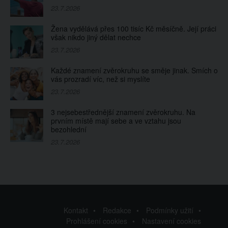
23.7.2026
Žena vydělává přes 100 tisíc Kč měsíčně. Její práci
však nikdo jiný dělat nechce
23.7.2026
Každé znamení zvěrokruhu se směje jinak. Smích o
vás prozradí víc, než si myslíte
23.7.2026
3 nejsebestřednější znamení zvěrokruhu. Na
prvním místě mají sebe a ve vztahu jsou
bezohlední
23.7.2026
Kontakt
Redakce
Podmínky užití
Prohlášení cookies
Nastavení cookies