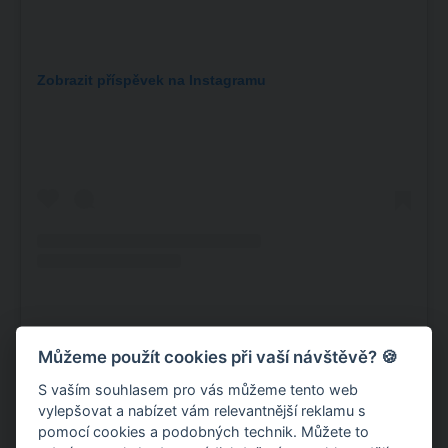
Zobrazit příspěvek na Instagramu
Příspěvek sdílený Běhejme a pomáhejme útulkům z.s. (@behproutulky)
Můžeme použít cookies při vaší návštěvě? 🍪
S vaším souhlasem pro vás můžeme tento web
vylepšovat a nabízet vám relevantnější reklamu s
“Za týden jaká změna. Jste úžasná. Jak je v klidu, tak i
pomocí cookies a podobných technik. Můžete to
krásně přibírá, je hydratovaný. Úplně mi plesá srdíčko,”