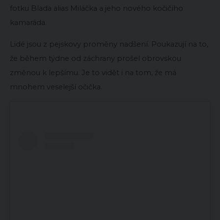
fotku Blada alias Miláčka a jeho nového kočičího
kamaráda.
Lidé jsou z pejskovy proměny nadšení. Poukazují na to,
že během týdne od záchrany prošel obrovskou
změnou k lepšímu. Je to vidět i na tom, že má
mnohem veselejší očička.