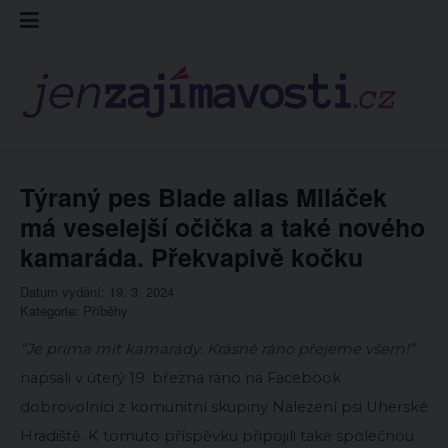
Skip
Kontakt
Prohláš
Redakc
to
cookies
content
Týraný pes Blade alias Miláček
má veselejší očička a také nového
kamaráda. Překvapivě kočku
Datum vydání: 19. 3. 2024
Kategorie:
Příběhy
“Je prima mít kamarády. Krásné ráno přejeme všem!”
napsali v úterý 19. března ráno na Facebook
dobrovolníci z komunitní skupiny Nalezení psi Uherské
Hradiště. K tomuto příspěvku připojili také společnou