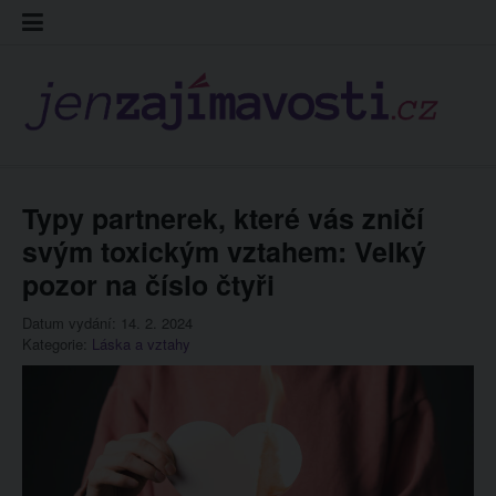
Skip
Kontakt
Prohláš
Redakc
to
cookies
content
Typy partnerek, které vás zničí
svým toxickým vztahem: Velký
pozor na číslo čtyři
Datum vydání: 14. 2. 2024
Kategorie:
Láska a vztahy