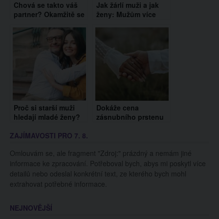
Chová se takto váš
Jak žárlí muži a jak
partner? Okamžitě se
ženy: Mužům více
s ním rozejděte
vadí fyzická nevěra,
ženy zase
nepřekousnou
nevěru emocionální
Proč si starší muži
Dokáže cena
hledají mladé ženy?
zásnubního prstenu
Vzhled prý není
předpovědět šťastné
ZAJÍMAVOSTI PRO 7. 8.
rozhodující
manželství? Vědci
znají odpověď
Omlouvám se, ale fragment "Zdroj:" prázdný a nemám jiné
informace ke zpracování. Potřeboval bych, abys mi poskytl více
detailů nebo odeslal konkrétní text, ze kterého bych mohl
extrahovat potřebné informace.
NEJNOVĚJŠÍ