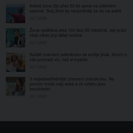
84letá žena žije přes 50 let sama na odlehlém
ostrově. Svůj život by nevyměnila za nic na světě
23.7.2026
Žena vydělává přes 100 tisíc Kč měsíčně. Její práci
však nikdo jiný dělat nechce
23.7.2026
Každé znamení zvěrokruhu se směje jinak. Smích o
vás prozradí víc, než si myslíte
23.7.2026
3 nejsebestřednější znamení zvěrokruhu. Na
prvním místě mají sebe a ve vztahu jsou
bezohlední
23.7.2026