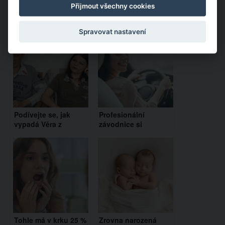
Přijmout všechny cookies
Doporučujeme:
Spravovat nastavení
Podívejte se, jak
Profesionální
vypadá Věra z
závodnice si
Výměny manželek
vystřelila z
dnes. Vzpomínáte si
instruktora autoškoly.
na ni?
Tohle vám zacvičí s
bránicí!
Tohle má v krku 25 %
Zrovna narozená