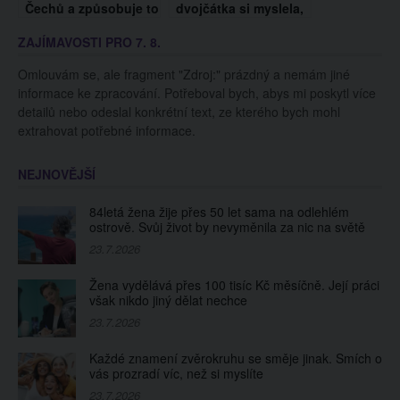
Čechů a způsobuje to
dvojčátka si myslela,
zápach z úst.
že jsou ještě v bříšku.
ZAJÍMAVOSTI PRO 7. 8.
Koukněte, jak se toho
Sledujte ale pozorně,
zbavit
co udělá prcek vlevo
Omlouvám se, ale fragment "Zdroj:" prázdný a nemám jiné
informace ke zpracování. Potřeboval bych, abys mi poskytl více
detailů nebo odeslal konkrétní text, ze kterého bych mohl
extrahovat potřebné informace.
NEJNOVĚJŠÍ
84letá žena žije přes 50 let sama na odlehlém
ostrově. Svůj život by nevyměnila za nic na světě
23.7.2026
Žena vydělává přes 100 tisíc Kč měsíčně. Její práci
však nikdo jiný dělat nechce
23.7.2026
Každé znamení zvěrokruhu se směje jinak. Smích o
vás prozradí víc, než si myslíte
23.7.2026