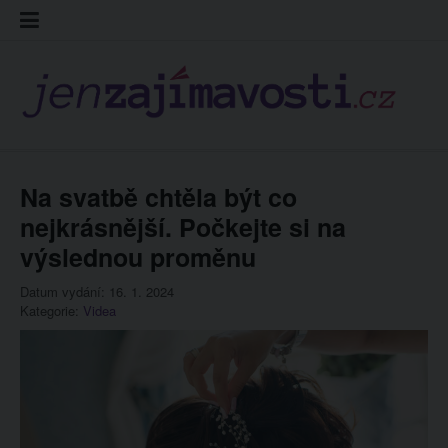
Skip
Kontakt
Prohláš
Redakc
to
cookies
content
Na svatbě chtěla být co
nejkrásnější. Počkejte si na
výslednou proměnu
Datum vydání: 16. 1. 2024
Kategorie:
Videa