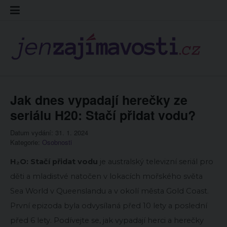
Skip
Kontakt
Prohláš
Redakc
to
cookies
content
Jak dnes vypadají herečky ze
seriálu H20: Stačí přidat vodu?
Datum vydání: 31. 1. 2024
Kategorie:
Osobnosti
H₂O: Stačí přidat vodu
je australský televizní seriál pro
děti a mladistvé natočen v lokacích mořského světa
Sea World v Queenslandu a v okolí města Gold Coast.
První epizoda byla odvysílaná před 10 lety a poslední
před 6 lety. Podívejte se, jak vypadají herci a herečky