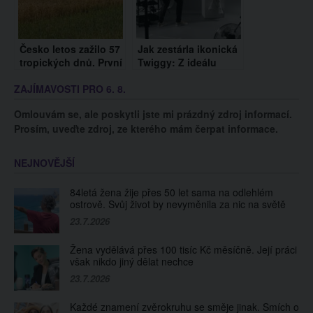
Česko letos zažilo 57
Jak zestárla ikonická
tropických dnů. První
Twiggy: Z ideálu
v dubnu, zatím
krásy 60. let je
ZAJÍMAVOSTI PRO 6. 8.
poslední v neděli
sebevědomá žena
Omlouvám se, ale poskytli jste mi prázdný zdroj informací.
Prosím, uveďte zdroj, ze kterého mám čerpat informace.
NEJNOVĚJŠÍ
84letá žena žije přes 50 let sama na odlehlém
ostrově. Svůj život by nevyměnila za nic na světě
23.7.2026
Žena vydělává přes 100 tisíc Kč měsíčně. Její práci
však nikdo jiný dělat nechce
23.7.2026
Každé znamení zvěrokruhu se směje jinak. Smích o