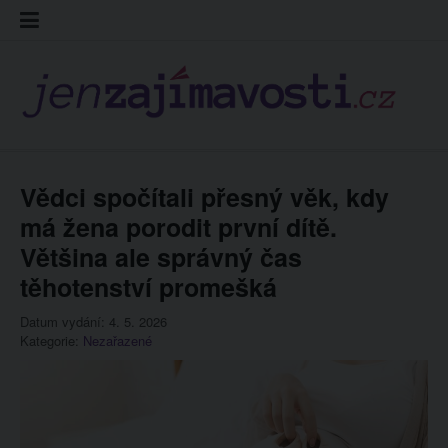
Skip
Kontakt
Prohláš
Redakc
to
cookies
content
Vědci spočítali přesný věk, kdy
má žena porodit první dítě.
Většina ale správný čas
těhotenství promešká
Datum vydání: 4. 5. 2026
Kategorie:
Nezařazené