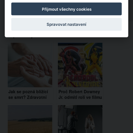
Přijmout všechny cookies
Spravovat nastavení
Doporučujeme:
Jak se pozná blížící
Proč Robert Downey
se smrt? Zdravotní
Jr. odmítl roli ve filmu
sestra z hospicu
Deadpool &
popsala, jak se
Wolverine?
chovají lidé, než
zemřou