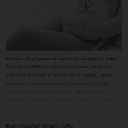
Moderní život posunul mateřství do vyššího věku.
Ženy dnes chtějí nejdříve vystudovat, cestovat,
najít stabilní vztah a vybudovat si kariéru. Jenže
biologie je neúprosná a má vlastní plán. Podle
vědců existuje poměrně úzké „okno ideální
plodnosti“, které se s přibývajícími roky rychle
uzavírá.
Pokračování článku níže...