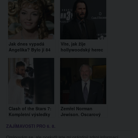
Jak dnes vypadá
Víte, jak žije
Angelika? Bylo jí 84
hollywoodský herec
let a vypadá stále
Keanu Reeves? Tohle
úžasně
byste nečekali
Clash of the Stars 7:
Zemřel Norman
Kompletní výsledky
Jewison. Oscarový
režisér rockové opery
ZAJÍMAVOSTI PRO 6. 8.
Jesus Christ
Superstar
Omlouvám se, ale poskytli jste mi prázdný zdroj informací.