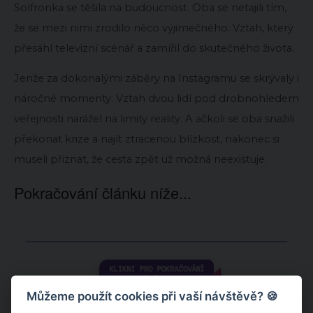
Solfronka se těšila na budoucnost. Oba se netajili tím,
že se mezi nimi zrodilo něco výjimečného. Vztah, který
přesáhl televizní scénář a zamířil do skutečného života.
Jenže za dokonalými záběry na Instagramu se skrývaly i
náročné momenty. Vztah dvou lidí pod drobnohledem
veřejnosti narážel na limity reality. A ačkoli se oba snažili
překonat krize a najít ztracenou blízkost, nakonec si
museli přiznat, že cesta zpět už možná neexistuje.
Pokračování článku níže...
Můžeme použít cookies při vaší návštěvě? 🍪