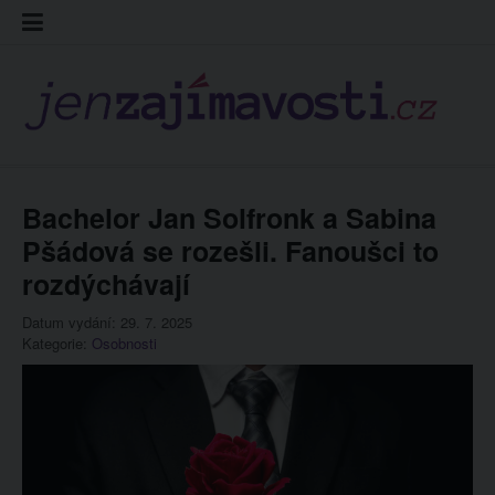
Skip
Kontakt
Prohláš
Redakc
to
cookies
content
Bachelor Jan Solfronk a Sabina
Pšádová se rozešli. Fanoušci to
rozdýchávají
Datum vydání: 29. 7. 2025
Kategorie:
Osobnosti